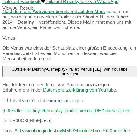
Teile auf Facebook
Teile auf Bluesky
Teile via WhatsApp
View All Result
Nachdem uns
Activision
bereits mit auf den Mars
genommen
hat, wurde nun ein weiterer Trailer zum Shooter-Hit des Jahres
2014 –
Destiny
– veröffentlicht. Dieses Mal nimmt man uns mit
auf die Venus, ein Planet der Extreme.
Venus:
Die Venus war einst der Schauplatz einer großen Entdeckung, ein
Paradies. Jetzt ist es ein Monument all dessen, was die
Menschheit verloren hat:
„Offizieller Destiny-Gameplay-Trailer: Venus [DE]“ von YouTube
anzeigen
Hier klicken, um den Inhalt von YouTube anzuzeigen.
Erfahre mehr in der
Datenschutzerklärung von YouTube
.
Inhalt von YouTube immer anzeigen
„Offizieller Destiny-Gameplay-Trailer: Venus [DE]“ direkt öffnen
[asa]B00CXLHI5E[/asa]
Tags:
Activision
bungie
destiny
MMO
Shooter
Xbox 360
Xbox One