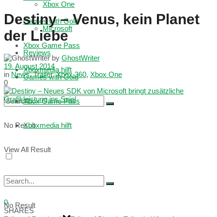
Xbox One
Destiny – Venus, kein Planet
Games with Gold
Microsoft
der Liebe
Xbox Game Pass
Reviews
by
GhostWriter
19. August 2014
Xboxmedia hilft
in
News
,
Trailer
,
Xbox 360
,
Xbox One
Games with Gold
0
Xbox Game Pass
No Result
Xboxmedia hilft
View All Result
0
No Result
SHARES