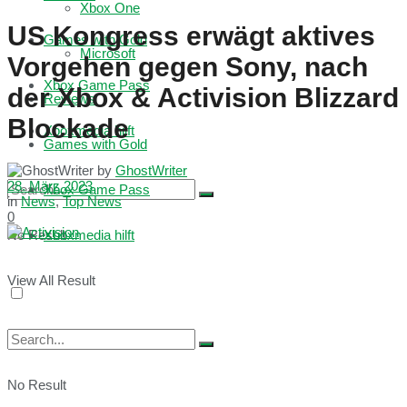
Xbox One
US Kongress erwägt aktives
Games with Gold
Microsoft
Vorgehen gegen Sony, nach
Xbox Game Pass
der Xbox & Activision Blizzard
Reviews
Blockade
Xboxmedia hilft
Games with Gold
by
GhostWriter
28. März 2023
Xbox Game Pass
in
News
,
Top News
0
No Result
Xboxmedia hilft
View All Result
No Result