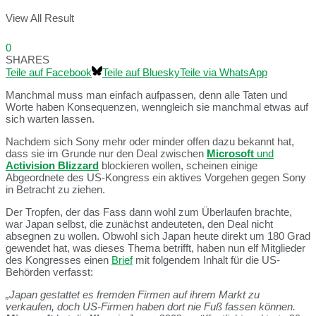
View All Result
0
SHARES
Teile auf Facebook
Teile auf Bluesky
Teile via WhatsApp
Manchmal muss man einfach aufpassen, denn alle Taten und
Worte haben Konsequenzen, wenngleich sie manchmal etwas auf
sich warten lassen.
Nachdem sich Sony mehr oder minder offen dazu bekannt hat,
dass sie im Grunde nur den Deal zwischen
Microsoft
und
Activision Blizzard
blockieren wollen, scheinen einige
Abgeordnete des US-Kongress ein aktives Vorgehen gegen Sony
in Betracht zu ziehen.
Der Tropfen, der das Fass dann wohl zum Überlaufen brachte,
war Japan selbst, die zunächst andeuteten, den Deal nicht
absegnen zu wollen. Obwohl sich Japan heute direkt um 180 Grad
gewendet hat, was dieses Thema betrifft, haben nun elf Mitglieder
des Kongresses einen
Brief
mit folgendem Inhalt für die US-
Behörden verfasst:
„Japan gestattet es fremden Firmen auf ihrem Markt zu
verkaufen, doch US-Firmen haben dort nie Fuß fassen können.