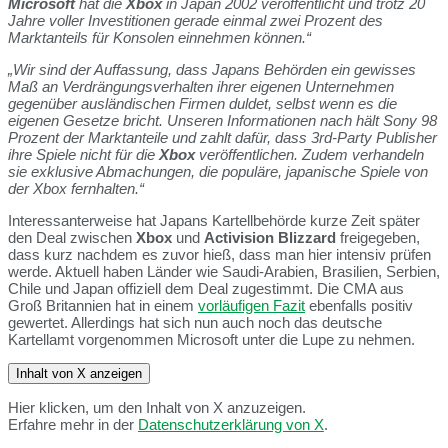
Microsoft
hat die
Xbox
in Japan 2002 veröffentlicht und trotz 20
Jahre voller Investitionen gerade einmal zwei Prozent des
Marktanteils für Konsolen einnehmen können.“
„Wir sind der Auffassung, dass Japans Behörden ein gewisses
Maß an Verdrängungsverhalten ihrer eigenen Unternehmen
gegenüber ausländischen Firmen duldet, selbst wenn es die
eigenen Gesetze bricht. Unseren Informationen nach hält Sony 98
Prozent der Marktanteile und zahlt dafür, dass 3rd-Party Publisher
ihre Spiele nicht für die
Xbox
veröffentlichen. Zudem verhandeln
sie exklusive Abmachungen, die populäre, japanische Spiele von
der Xbox fernhalten.“
Interessanterweise hat Japans Kartellbehörde kurze Zeit später
den Deal zwischen
Xbox
und
Activision Blizzard
freigegeben,
dass kurz nachdem es zuvor hieß, dass man hier intensiv prüfen
werde. Aktuell haben Länder wie Saudi-Arabien, Brasilien, Serbien,
Chile und Japan offiziell dem Deal zugestimmt. Die CMA aus
Groß Britannien hat in einem
vorläufigen Fazit
ebenfalls positiv
gewertet. Allerdings hat sich nun auch noch das deutsche
Kartellamt vorgenommen Microsoft unter die Lupe zu nehmen.
Inhalt von X anzeigen
Hier klicken, um den Inhalt von X anzuzeigen.
Erfahre mehr in der
Datenschutzerklärung von X
.