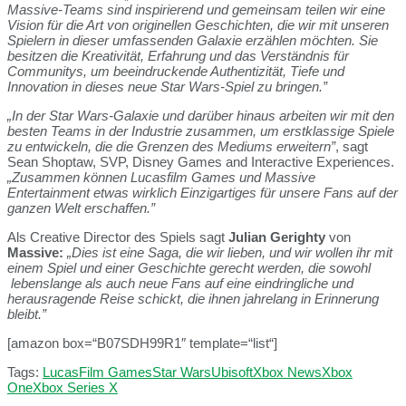
Massive-Teams sind inspirierend und gemeinsam teilen wir eine
Vision für die Art von originellen Geschichten, die wir mit unseren
Spielern in dieser umfassenden Galaxie erzählen möchten. Sie
besitzen die Kreativität, Erfahrung und das Verständnis für
Communitys, um beeindruckende Authentizität, Tiefe und
Innovation in dieses neue Star Wars-Spiel zu bringen.”
„In der Star Wars-Galaxie und darüber hinaus arbeiten wir mit den
besten Teams in der Industrie zusammen, um erstklassige Spiele
zu entwickeln, die die Grenzen des Mediums erweitern”
, sagt
Sean Shoptaw, SVP, Disney Games and Interactive Experiences.
„Zusammen können Lucasfilm Games und Massive
Entertainment etwas wirklich Einzigartiges für unsere Fans auf der
ganzen Welt erschaffen.”
Als Creative Director des Spiels sagt
Julian Gerighty
von
Massive:
„Dies ist eine Saga, die wir lieben, und wir wollen ihr mit
einem Spiel und einer Geschichte gerecht werden, die sowohl
lebenslange als auch neue Fans auf eine eindringliche und
herausragende Reise schickt, die ihnen jahrelang in Erinnerung
bleibt.”
[amazon box=“B07SDH99R1″ template=“list“]
Tags:
LucasFilm Games
Star Wars
Ubisoft
Xbox News
Xbox
One
Xbox Series X