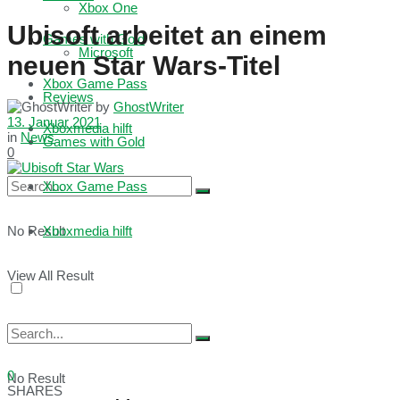
Xbox One
Ubisoft arbeitet an einem
Games with Gold
Microsoft
neuen Star Wars-Titel
Xbox Game Pass
Reviews
by
GhostWriter
13. Januar 2021
Xboxmedia hilft
in
News
Games with Gold
0
Xbox Game Pass
No Result
Xboxmedia hilft
View All Result
0
No Result
SHARES