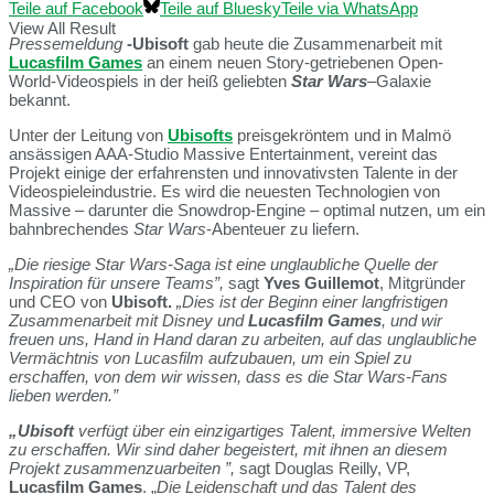
Teile auf Facebook
Teile auf Bluesky
Teile via WhatsApp
View All Result
Pressemeldung
-Ubisoft
gab heute die Zusammenarbeit mit
Lucasfilm Games
an einem neuen Story-getriebenen Open-
World-Videospiels in der heiß geliebten
Star Wars
–
Galaxie
bekannt.
Unter der Leitung von
Ubisofts
preisgekröntem und in Malmö
ansässigen AAA-Studio Massive Entertainment, vereint das
Projekt einige der erfahrensten und innovativsten Talente in der
Videospieleindustrie. Es wird die neuesten Technologien von
Massive – darunter die Snowdrop-Engine – optimal nutzen, um ein
bahnbrechendes
Star Wars
-Abenteuer zu liefern.
„Die riesige Star Wars-Saga ist eine unglaubliche Quelle der
Inspiration für unsere Teams”,
sagt
Yves Guillemot
, Mitgründer
und CEO von
Ubisoft.
„Dies ist der Beginn einer langfristigen
Zusammenarbeit mit Disney und
Lucasfilm Games
, und wir
freuen uns, Hand in Hand daran zu arbeiten, auf das unglaubliche
Vermächtnis von Lucasfilm aufzubauen, um ein Spiel zu
erschaffen, von dem wir wissen, dass es die Star Wars-Fans
lieben werden.”
„Ubisoft
verfügt über ein einzigartiges Talent, immersive Welten
zu erschaffen. Wir sind daher begeistert, mit ihnen an diesem
Projekt zusammenzuarbeiten ”,
sagt Douglas Reilly, VP,
Lucasfilm Games
. „
Die Leidenschaft und das Talent des