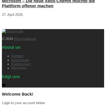
Microsoft – Die neue Xbox-Cheffin möchte die
Plattform offener machen
27. April 2026
© 2024
Xboxmedia.de
About us
Kontakt
Impressum
Datenschutz
Mastodon
folgt uns
Welcome Back!
Login to your account below