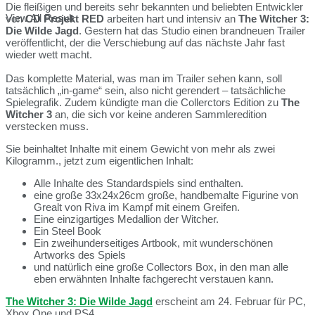
Die fleißigen und bereits sehr bekannten und beliebten Entwickler
View All Result
von
CD Projekt RED
arbeiten hart und intensiv an
The Witcher 3:
Die Wilde Jagd
. Gestern hat das Studio einen brandneuen Trailer
veröffentlicht, der die Verschiebung auf das nächste Jahr fast
wieder wett macht.
Das komplette Material, was man im Trailer sehen kann, soll
tatsächlich „in-game“ sein, also nicht gerendert – tatsächliche
Spielegrafik. Zudem kündigte man die Collerctors Edition zu
The
Witcher 3
an, die sich vor keine anderen Sammleredition
verstecken muss.
Sie beinhaltet Inhalte mit einem Gewicht von mehr als zwei
Kilogramm., jetzt zum eigentlichen Inhalt:
Alle Inhalte des Standardspiels sind enthalten.
eine große 33x24x26cm große, handbemalte Figurine von
Grealt von Riva im Kampf mit einem Greifen.
Eine einzigartiges Medallion der Witcher.
Ein Steel Book
Ein zweihunderseitiges Artbook, mit wunderschönen
Artworks des Spiels
und natürlich eine große Collectors Box, in den man alle
eben erwähnten Inhalte fachgerecht verstauen kann.
The Witcher 3: Die Wilde Jagd
erscheint am 24. Februar für PC,
Xbox One und PS4.