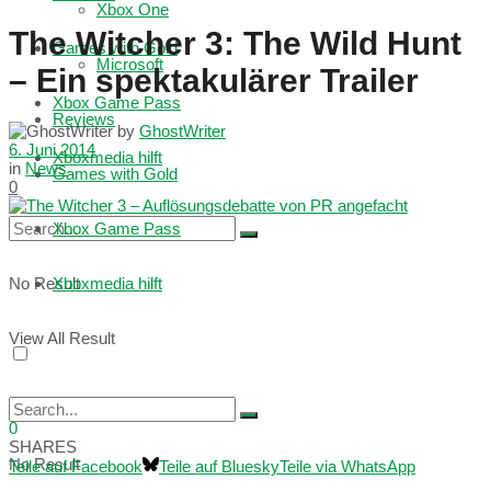
Xbox One
The Witcher 3: The Wild Hunt
Games with Gold
Microsoft
– Ein spektakulärer Trailer
Xbox Game Pass
Reviews
by
GhostWriter
6. Juni 2014
Xboxmedia hilft
in
News
Games with Gold
0
Xbox Game Pass
No Result
Xboxmedia hilft
View All Result
0
SHARES
No Result
Teile auf Facebook
Teile auf Bluesky
Teile via WhatsApp