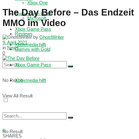
Xbox One
The Day Before – Das Endzeit
Games with Gold
Microsoft
MMO im Video
Xbox Game Pass
Reviews
by
GhostWriter
9. April 2021
Xboxmedia hilft
in
News
Games with Gold
0
Xbox Game Pass
No Result
Xboxmedia hilft
View All Result
0
No Result
SHARES