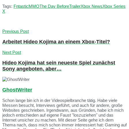
Tags:
Fntastic
MMO
The Day Before
Trailer
Xbox News
Xbox Series
X
Previous Post
Arbeitet Hideo Kojima an einem Xbox-Titel?
Next Post
Hideo Kojima hat sein neueste Spiel zunächst
Sony angeboten, aber…
GhostWriter
Schon lange bin ich in der Videospielbranche tätig. Habe viele
Messen besucht, Interviews geführt, und auch für andere, große
Websites geschrieben. Irgendwann, aus Gründen, habe ich mich
jedoch entschieden auf eigene Faust "loszuziehen" und das
Internet unsicher zu machen. Mit dieser Seite gehe ich dem
Thema nach, dass mich schon immer interessiert hat: Gaming auf