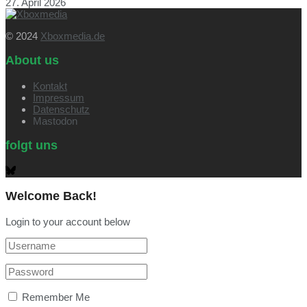
27. April 2026
© 2024
Xboxmedia.de
About us
Kontakt
Impressum
Datenschutz
Mastodon
folgt uns
Welcome Back!
Login to your account below
Remember Me