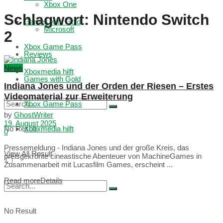
Xbox One
Schlagwort:
Nintendo Switch
Games with Gold
Microsoft
2
Xbox Game Pass
Reviews
News
Xboxmedia hilft
Games with Gold
Indiana Jones und der Orden der Riesen – Erstes
Videomaterial zur Erweiterung
Xbox Game Pass
by
GhostWriter
19. August 2025
No Result
Xboxmedia hilft
0
Pressemeldung - Indiana Jones und der große Kreis, das
View All Result
preisgekrönte cineastische Abenteuer von MachineGames in
Zusammenarbeit mit Lucasfilm Games, erscheint ...
Read more
Details
No Result