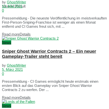
by
GhostWriter
View All Result
12. Mai 2021
0
Pressemeldung - Die neueste Veröffentlichung im meistverkauften
First-Person-Sniping-Franchise ist weniger als einen Monat
entfernt und CI Games freut sich, mit ...
Read more
Details
News
Sniper Ghost Warrior Contracts 2 – Ein neuer
Gameplay-Trailer steht bereit
by
GhostWriter
5. März 2021
0
Pressemeldung - CI Games ermöglicht heute erstmals einen
ersten Blick auf das Gameplay von Sniper Ghost Warrior
Contracts 2 zu werfen. Der ...
Read more
Details
News