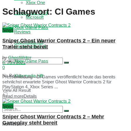
Xbox One
Schlagwort:
CI Games
Games with Gold
Microsoft
Xbox Game Pass
News
Reviews
Sniper Ghost Warrior Contracts 2 – Ein neuer
Xboxmedia hilft
Trailer steht bereit
Games with Gold
by
GhostWriter
Xbox Game Pass
4. Juni 2021
0
No Result
Xboxmedia hilft
Pressemeldung - CI Games veröffentlicht heute das bereits
sehnlichst erwartete Sniper Ghost Warrior Contracts 2 für
PlayStation 4, Xbox Series ...
View All Result
Read more
Details
News
Sniper Ghost Warrior Contracts 2 – Mehr
Gameplay steht bereit
No Result