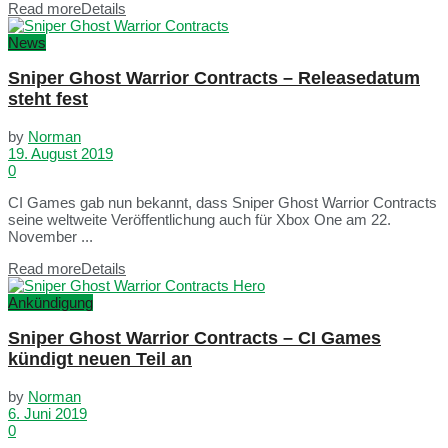
Read more
Details
News
Sniper Ghost Warrior Contracts – Releasedatum
steht fest
by
Norman
19. August 2019
0
CI Games gab nun bekannt, dass Sniper Ghost Warrior Contracts
seine weltweite Veröffentlichung auch für Xbox One am 22.
November ...
Read more
Details
Ankündigung
Sniper Ghost Warrior Contracts – CI Games
kündigt neuen Teil an
by
Norman
6. Juni 2019
0