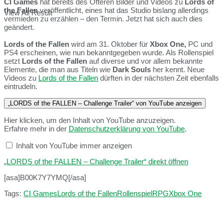
CI Games
hat bereits des Öfteren Bilder und Videos zu
Lords of
the Fallen
veröffentlicht, eines hat das Studio bislang allerdings
View All Result
vermieden zu erzählen – den Termin. Jetzt hat sich auch dies
geändert.
Lords of the Fallen
wird am 31. Oktober für
Xbox One,
PC und
PS4 erscheinen, wie nun bekanntgegeben wurde. Als Rollenspiel
setzt
Lords of the Fallen
auf diverse und vor allem bekannte
Elemente, die man aus Titeln wie
Dark Souls
her kennt. Neue
Videos zu
Lords of the Fallen
dürften in der nächsten Zeit ebenfalls
eintrudeln.
„LORDS of the FALLEN – Challenge Trailer“ von YouTube anzeigen
Hier klicken, um den Inhalt von YouTube anzuzeigen.
Erfahre mehr in der
Datenschutzerklärung von YouTube
.
Inhalt von YouTube immer anzeigen
„LORDS of the FALLEN – Challenge Trailer“ direkt öffnen
[asa]B00K7Y7YMQ[/asa]
Tags:
CI Games
Lords of the Fallen
Rollenspiel
RPG
Xbox One