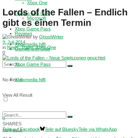
Xbox One
Lords of the Fallen – Endlich
Games with Gold
Microsoft
gibt es einen Termin
Xbox Game Pass
Reviews
by
GhostWriter
9. Juli 2014
Xboxmedia hilft
in
News
,
Trailer
,
Xbox One
Games with Gold
0
Xbox Game Pass
No Result
Xboxmedia hilft
View All Result
0
SHARES
Teile auf Facebook
Teile auf Bluesky
Teile via WhatsApp
No Result