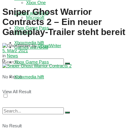
Xbox One
Sniper Ghost Warrior
Games with Gold
Microsoft
Contracts 2 – Ein neuer
Xbox Game Pass
Gameplay-Trailer steht bereit
Reviews
Xboxmedia hilft
by
GhostWriter
Games with Gold
5. März 2021
in
News
0
Xbox Game Pass
No Result
Xboxmedia hilft
View All Result
No Result