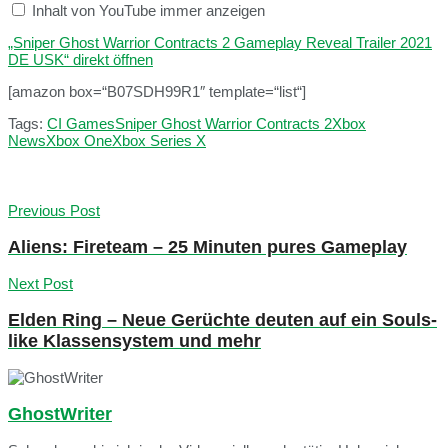
Inhalt von YouTube immer anzeigen
„Sniper Ghost Warrior Contracts 2 Gameplay Reveal Trailer 2021
DE USK“ direkt öffnen
[amazon box=“B07SDH99R1″ template=“list“]
Tags:
CI Games
Sniper Ghost Warrior Contracts 2
Xbox
News
Xbox One
Xbox Series X
Previous Post
Aliens: Fireteam – 25 Minuten pures Gameplay
Next Post
Elden Ring – Neue Gerüchte deuten auf ein Souls-
like Klassensystem und mehr
GhostWriter