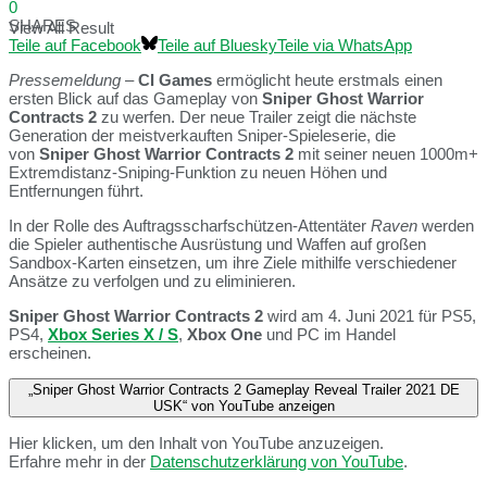
0
SHARES
View All Result
Teile auf Facebook
Teile auf Bluesky
Teile via WhatsApp
Pressemeldung
–
CI Games
ermöglicht heute erstmals einen
ersten Blick auf das Gameplay von
Sniper Ghost Warrior
Contracts 2
zu werfen. Der neue Trailer zeigt die nächste
Generation der meistverkauften Sniper-Spieleserie, die
von
Sniper Ghost Warrior Contracts 2
mit seiner neuen 1000m+
Extremdistanz-Sniping-Funktion zu neuen Höhen und
Entfernungen führt.
In der Rolle des Auftragsscharfschützen-Attentäter
Raven
werden
die Spieler authentische Ausrüstung und Waffen auf großen
Sandbox-Karten einsetzen, um ihre Ziele mithilfe verschiedener
Ansätze zu verfolgen und zu eliminieren.
Sniper Ghost Warrior Contracts 2
wird am 4. Juni 2021 für PS5,
PS4,
Xbox Series X / S
,
Xbox One
und PC im Handel
erscheinen.
„Sniper Ghost Warrior Contracts 2 Gameplay Reveal Trailer 2021 DE
USK“ von YouTube anzeigen
Hier klicken, um den Inhalt von YouTube anzuzeigen.
Erfahre mehr in der
Datenschutzerklärung von YouTube
.