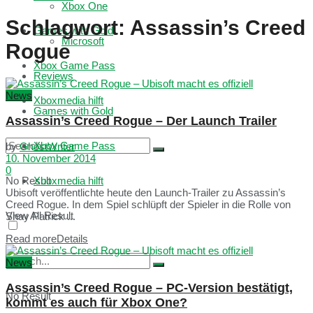
Xbox One
Schlagwort:
Assassin’s Creed
Games with Gold
Microsoft
Rogue
Xbox Game Pass
Reviews
News
Xboxmedia hilft
Games with Gold
Assassin’s Creed Rogue – Der Launch Trailer
Xbox Game Pass
by
GhostWriter
10. November 2014
0
No Result
Xboxmedia hilft
Ubisoft veröffentlichte heute den Launch-Trailer zu Assassin’s
Creed Rogue. In dem Spiel schlüpft der Spieler in die Rolle von
View All Result
Shay Patrick ...
Read more
Details
News
Assassin’s Creed Rogue – PC-Version bestätigt,
No Result
kommt es auch für Xbox One?