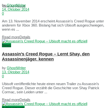
by
GhostWriter
View All Result
14. Oktober 2014
0
Am 13. November 2014 erscheint Assassin's Creed Rogue unter
anderem für Xbox 360. Bislang hat sich Ubisoft ausgeschwiegen,
wenn es ...
Read more
Details
News
Assassin’s Creed Rogue – Lernt Shay, den
Assassinenjäger, kennen
by
GhostWriter
13. Oktober 2014
0
Ubisoft veröffentlichte heute einen neuen Trailer zu Assassin’s
Creed Rogue. Dieser erzählt die Geschichte von Shay Patrick
Cormac, sein Leiden unter ...
Read more
Details
Achievements