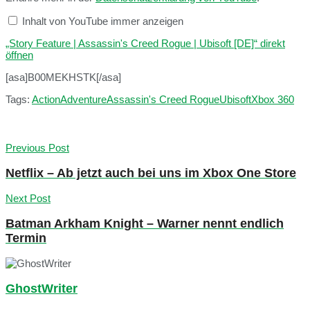
Inhalt von YouTube immer anzeigen
„Story Feature | Assassin's Creed Rogue | Ubisoft [DE]“ direkt
öffnen
[asa]B00MEKHSTK[/asa]
Tags:
Action
Adventure
Assassin's Creed Rogue
Ubisoft
Xbox 360
Previous Post
Netflix – Ab jetzt auch bei uns im Xbox One Store
Next Post
Batman Arkham Knight – Warner nennt endlich
Termin
GhostWriter