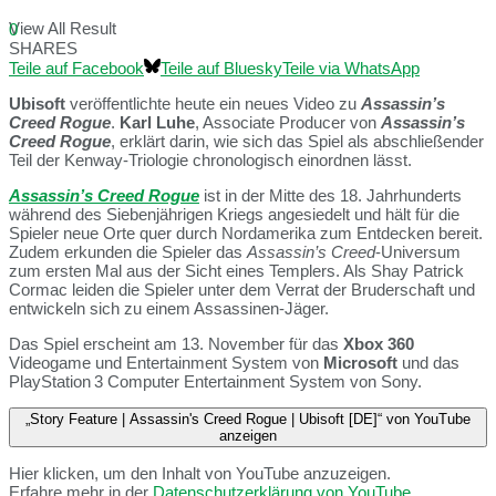
View All Result
0
SHARES
Teile auf Facebook
Teile auf Bluesky
Teile via WhatsApp
Ubisoft
veröffentlichte heute ein neues Video zu
Assassin’s
Creed Rogue
.
Karl Luhe
, Associate Producer von
Assassin’s
Creed Rogue
, erklärt darin, wie sich das Spiel als abschließender
Teil der Kenway-Triologie chronologisch einordnen lässt.
Assassin’s Creed Rogue
ist in der Mitte des 18. Jahrhunderts
während des Siebenjährigen Kriegs angesiedelt und hält für die
Spieler neue Orte quer durch Nordamerika zum Entdecken bereit.
Zudem erkunden die Spieler das
Assassin’s Creed
-Universum
zum ersten Mal aus der Sicht eines Templers. Als Shay Patrick
Cormac leiden die Spieler unter dem Verrat der Bruderschaft und
entwickeln sich zu einem Assassinen-Jäger.
Das Spiel erscheint am 13. November für das
Xbox 360
Videogame und Entertainment System von
Microsoft
und das
PlayStation
3 Computer Entertainment System von Sony.
„Story Feature | Assassin's Creed Rogue | Ubisoft [DE]“ von YouTube
anzeigen
Hier klicken, um den Inhalt von YouTube anzuzeigen.
Erfahre mehr in der
Datenschutzerklärung von YouTube
.