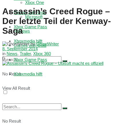
Xbox One
Assassin’s Creed Rogue –
Games with Gold
Microsoft
Der letzte Teil der Kenway-
Xbox Game Pass
Saga
Reviews
Xboxmedia hilft
by
GhostWriter
Games with Gold
8. September 2014
in
News
,
Trailer
,
Xbox 360
0
Xbox Game Pass
No Result
Xboxmedia hilft
View All Result
No Result