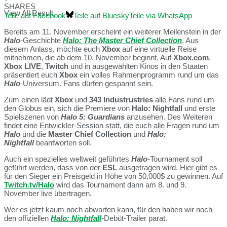
SHARES
View All Result
Teile auf Facebook
Teile auf Bluesky
Teile via WhatsApp
Bereits am 11. November erscheint ein weiterer Meilenstein in der
Halo
-Geschichte
Halo: The Master Chief Collection
. Aus
diesem Anlass, möchte euch
Xbox
auf eine virtuelle Reise
mitnehmen, die ab dem 10. November beginnt. Auf
Xbox.com
,
Xbox LIVE
,
Twitch
und in ausgewählten Kinos in den Staaten
präsentiert euch
Xbox
ein volles Rahmenprogramm rund um das
Halo
-Universum. Fans dürfen gespannt sein.
Zum einen lädt
Xbox
und
343 Industrustries
alle Fans rund um
den Globus ein, sich die Premiere von
Halo: Nightfall
und erste
Spielszenen von
Halo 5: Guardians
anzusehen. Des Weiteren
findet eine Entwickler-Session statt, die euch alle Fragen rund um
Halo
und die
Master Chief Collection
und
Halo:
Nightfall
beantworten soll.
Auch ein spezielles weltweit geführtes
Halo
-Tournament soll
geführt werden, dass von der
ESL
ausgetragen wird. Hier gibt es
für den Sieger ein Preisgeld in Höhe von 50,000$ zu gewinnen. Auf
Twitch.tv/Halo
wird das Tournament dann am 8. und 9.
November live übertragen.
Wer es jetzt kaum noch abwarten kann, für den haben wir noch
den offiziellen
Halo: Nightfall
-Debüt-Trailer parat.