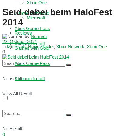
Xbox One
Seid dabei beim HaloFest
Games with Gold
Microsoft
2014
Xbox Game Pass
Reviews
by
Norman
22. Oktober 2014
Xboxmedia hilft
in
Microsoft
,
News
,
Trailer
,
Xbox Network
,
Xbox One
Games with Gold
0
Xbox Game Pass
No Result
Xboxmedia hilft
View All Result
No Result
0