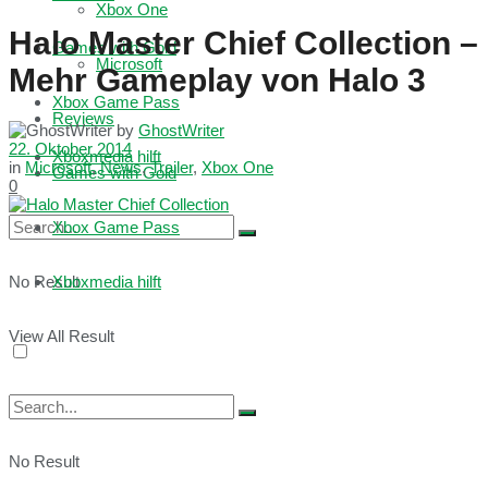
Xbox One
Halo Master Chief Collection –
Games with Gold
Microsoft
Mehr Gameplay von Halo 3
Xbox Game Pass
Reviews
by
GhostWriter
22. Oktober 2014
Xboxmedia hilft
in
Microsoft
,
News
,
Trailer
,
Xbox One
Games with Gold
0
Xbox Game Pass
No Result
Xboxmedia hilft
View All Result
No Result