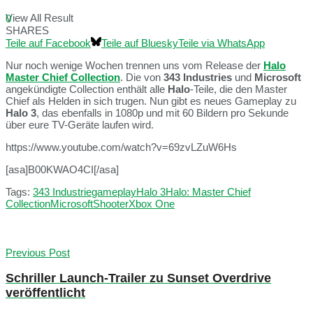
View All Result
0
SHARES
Teile auf Facebook
Teile auf Bluesky
Teile via WhatsApp
Nur noch wenige Wochen trennen uns vom Release der
Halo
Master Chief Collection
. Die von
343 Industries
und
Microsoft
angekündigte Collection enthält alle
Halo
-Teile, die den Master
Chief als Helden in sich trugen. Nun gibt es neues Gameplay zu
Halo 3
, das ebenfalls in 1080p und mit 60 Bildern pro Sekunde
über eure TV-Geräte laufen wird.
https://www.youtube.com/watch?v=69zvLZuW6Hs
[asa]B00KWAO4CI[/asa]
Tags:
343 Industrie
gameplay
Halo 3
Halo: Master Chief
Collection
Microsoft
Shooter
Xbox One
Previous Post
Schriller Launch-Trailer zu Sunset Overdrive
veröffentlicht