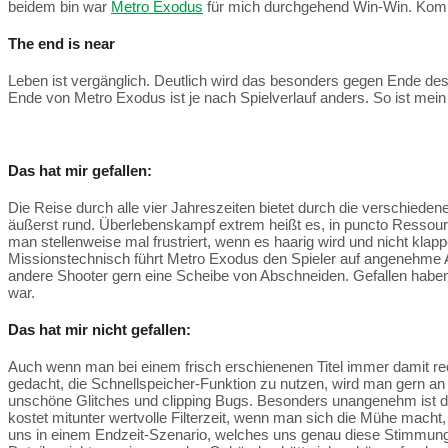
beidem bin war
Metro Exodus
für mich durchgehend Win-Win. Kommt
The end is near
Leben ist vergänglich. Deutlich wird das besonders gegen Ende des 
Ende von Metro Exodus ist je nach Spielverlauf anders. So ist mein
Das hat mir gefallen:
Die Reise durch alle vier Jahreszeiten bietet durch die verschiede
äußerst rund. Überlebenskampf extrem heißt es, in puncto Ressourc
man stellenweise mal frustriert, wenn es haarig wird und nicht kl
Missionstechnisch führt Metro Exodus den Spieler auf angenehme 
andere Shooter gern eine Scheibe von Abschneiden. Gefallen haben
war.
Das hat mir nicht gefallen:
Auch wenn man bei einem frisch erschienenen Titel immer damit rec
gedacht, die Schnellspeicher-Funktion zu nutzen, wird man gern an 
unschöne Glitches und clipping Bugs. Besonders unangenehm ist das
kostet mitunter wertvolle Filterzeit, wenn man sich die Mühe macht
uns in einem Endzeit-Szenario, welches uns genau diese Stimmung v