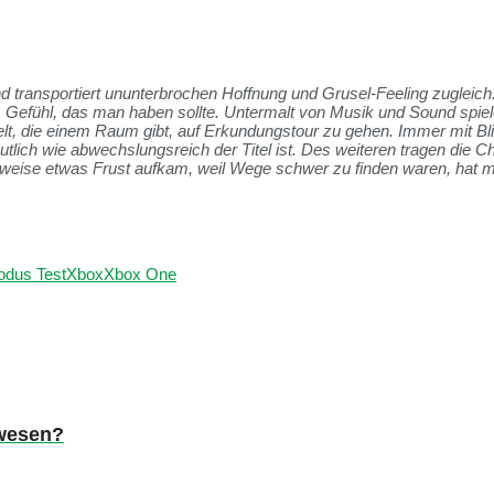
nd transportiert ununterbrochen Hoffnung und Grusel-Feeling zugleich
as Gefühl, das man haben sollte. Untermalt von Musik und Sound spie
Welt, die einem Raum gibt, auf Erkundungstour zu gehen. Immer mit Bl
tlich wie abwechslungsreich der Titel ist. Des weiteren tragen die 
weise etwas Frust aufkam, weil Wege schwer zu finden waren, hat 
odus Test
Xbox
Xbox One
ewesen?