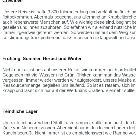
Crewlove
Unsere Reise ist satte 3.300 Kilometer lang und verläuft natürlich 
flottbekommen. Abermals begegnet uns allerhand an Krabbeltierche
auch liebenswerte Menschen auf. Wie wichtig diese sind, beginnt be
gesellen und ihnen zuzuhören. So erfahren wir allerhand nützliche 
immer irgendwie getrennt werden. So werden uns auf dem Weg zum 
so stimmungstransportierend, dass man sich nie langweilt und ausr
Frühling, Sommer, Herbst und Winter
Nicht nur kalt ist uns auf unserer Reise, wir kommen auch ordentl
Gegenden mit viel Wasser und Grün. Trinken kann man das Wasser ni
vergessen. Immer wieder werden wir aufgefordert, unsere Maske au
Ressourcenmangel begleiten uns laufend. So ist es ratsam, sich 
knapp und lässt sich nur auf der Werkbank Craften. Vielmehr sollte
Feindliche Lager
Um sich mit ausreichend Stoff zu versorgen, sollte man auch den La
Ziele von Nebenmissionen. Aber nicht nur in den kleinen Lagern tre
Kugeln begrüßt. Nicht immer ist es empfehlenswert wie Rambo vorz