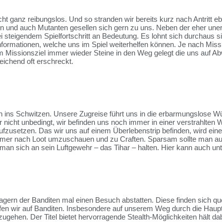
nicht ganz reibungslos. Und so stranden wir bereits kurz nach Antritt
n und auch Mutanten gesellen sich gern zu uns. Neben der eher uner
i steigendem Spielfortschritt an Bedeutung. Es lohnt sich durchaus 
Informationen, welche uns im Spiel weiterhelfen können. Je nach Miss
Missionsziel immer wieder Steine in den Weg gelegt die uns auf Ab
eichend oft erschreckt.
ich ins Schwitzen. Unsere Zugreise führt uns in die erbarmungslose W
cht unbedingt, wir befinden uns noch immer in einer verstrahlten W
fzusetzen. Das wir uns auf einem Überlebenstrip befinden, wird ein
immer nach Loot umzuschauen und zu Craften. Sparsam sollte man au
 man sich an sein Luftgewehr – das Tihar – halten. Hier kann auch u
gern der Banditen mal einen Besuch abstatten. Diese finden sich que
ffen wir auf Banditen. Insbesondere auf unserem Weg durch die Haupt
ugehen. Der Titel bietet hervorragende Stealth-Möglichkeiten hält 