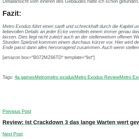
Detailansicht vom inneren des Gebäudes hätte ich schön gefunden.
Fazit:
Metro Exodus führt einen sanft und schreckhaft durch die Kapitel u
liebevollen Details an jeder Ecke vermitteln einem immer genau d
lassen. Dies liegt nicht zuletzt auch an der stellenweisen offenen 
Stunden Spielzeit kommen einem durchaus kürzer vor. Hier wird deu
Ende passt dann alles hervorragend zusammen. Auch wenn stellen
[amazon box=“B072MZ66TD“ template=“list“]
Tags:
4a games
Metro
metro exodus
Metro Exodus Review
Metro Ex
Previous Post
Review: Ist Crackdown 3 das lange Warten wert g
Next Post