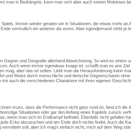
 man in Bedrängnis, kann man sich aber auch seinen Molotows bedi
Spiels. Immer wieder geraten wir in Situationen, die etwas mehr an A
 Ende vermutlich ein anderes als eures. Aber irgendjemand stirbt ja 
nen Gegner und Geografie allerhand Abwechslung. So wird es einem um 
en. Auch wenn immer irgendwas knapp ist, schafft man es ans Ziel o
appen mag, aber das ist selten. Liebt man die Herausforderung kann 
Art und Weise durch menschliche und tierische Gegnerscharen ohne
 mir auch die verschiedenen Charaktere mit ihren eigenen Geschich
hnen muss, dass die Performance nicht ganz rund ist, fand ich die d
brenzlige Situationen oder gar den Anfang eines Kapitels zurück ver
, wenn man sich im Endkampf befindet. Ebenfalls nicht gefallen hat
, jede Ecke abzusuchen und am Ende doch nichts findet. Auch die Karte
ermitteln soll, aber ich mag’s einfach nicht, mich auf dem Weg stän