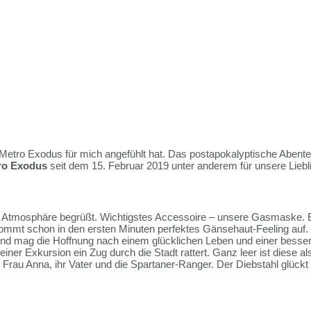
etro Exodus für mich angefühlt hat. Das postapokalyptische Abenteue
ro Exodus
seit dem 15. Februar 2019 unter anderem für unsere Lieb
n Atmosphäre begrüßt. Wichtigstes Accessoire – unsere Gasmaske. Es 
 kommt schon in den ersten Minuten perfektes Gänsehaut-Feeling auf
l und mag die Hoffnung nach einem glücklichen Leben und einer besse
iner Exkursion ein Zug durch die Stadt rattert. Ganz leer ist diese a
e Frau Anna, ihr Vater und die Spartaner-Ranger. Der Diebstahl glück