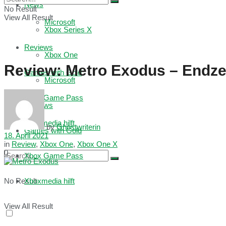
News
No Result
View All Result
Microsoft
Xbox Series X
Reviews
Xbox One
Review: Metro Exodus – Endzei
Games with Gold
Microsoft
Xbox Game Pass
Reviews
Xboxmedia hilft
by
Ghostwriterin
Games with Gold
18. April 2021
in
Review
,
Xbox One
,
Xbox One X
0
Xbox Game Pass
No Result
Xboxmedia hilft
View All Result