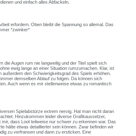
enen und einfach alles Abfackeln.
rbeit erfordern. Oben bleibt die Spannung so allemal. Das
immer *zwinker*
die Augen rum nie langweilig und der Titel spielt sich
hne ewig lange an einer Situation rumzumachen. Klar, ist
man außerdem den Schwierigkeitsgrad des Spiels erhöhen.
 immer demselben Ablauf zu folgen. Da können sich
ten. Auch wenn es mir stellenweise etwas zu romantisch
iversen Spielabstürze extrem nervig. Hat man nicht daran
frachtet. Hinzukommen leider diverse Grafikaussetzer,
 mir, dass Loot teilweise nur schwer zu erkennen war. Das
 hätte etwas detaillierter sein können. Zwar befinden wir
dig zu verfransen und dann zu ersticken. Eine