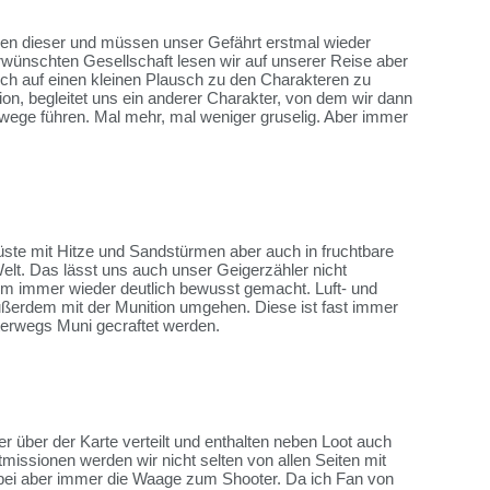
 eben dieser und müssen unser Gefährt erstmal wieder
wünschten Gesellschaft lesen wir auf unserer Reise aber
sich auf einen kleinen Plausch zu den Charakteren zu
ion, begleitet uns ein anderer Charakter, von dem wir dann
wege führen. Mal mehr, mal weniger gruselig. Aber immer
üste mit Hitze und Sandstürmen aber auch in fruchtbare
elt. Das lässt uns auch unser Geigerzähler nicht
em immer wieder deutlich bewusst gemacht. Luft- und
ßerdem mit der Munition umgehen. Diese ist fast immer
nterwegs Muni gecraftet werden.
r über der Karte verteilt und enthalten neben Loot auch
missionen werden wir nicht selten von allen Seiten mit
dabei aber immer die Waage zum Shooter. Da ich Fan von