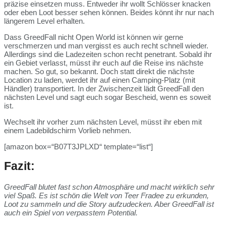
präzise einsetzen muss. Entweder ihr wollt Schlösser knacken
oder eben Loot besser sehen können. Beides könnt ihr nur nach
längerem Level erhalten.
Dass GreedFall nicht Open World ist können wir gerne
verschmerzen und man vergisst es auch recht schnell wieder.
Allerdings sind die Ladezeiten schon recht penetrant. Sobald ihr
ein Gebiet verlasst, müsst ihr euch auf die Reise ins nächste
machen. So gut, so bekannt. Doch statt direkt die nächste
Location zu laden, werdet ihr auf einen Camping-Platz (mit
Händler) transportiert. In der Zwischenzeit lädt GreedFall den
nächsten Level und sagt euch sogar Bescheid, wenn es soweit
ist.
Wechselt ihr vorher zum nächsten Level, müsst ihr eben mit
einem Ladebildschirm Vorlieb nehmen.
[amazon box=“B07T3JPLXD“ template=“list“]
Fazit:
GreedFall blutet fast schon Atmosphäre und macht wirklich sehr
viel Spaß. Es ist schön die Welt von Teer Fradee zu erkunden,
Loot zu sammeln und die Story aufzudecken. Aber GreedFall ist
auch ein Spiel von verpasstem Potential.