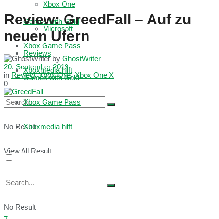
Xbox One
Review: GreedFall – Auf zu
Games with Gold
Microsoft
neuen Ufern
Xbox Game Pass
Reviews
by
GhostWriter
20. September 2019
Xboxmedia hilft
in
Review
,
Xbox One
,
Xbox One X
Games with Gold
0
Xbox Game Pass
No Result
Xboxmedia hilft
View All Result
No Result
7