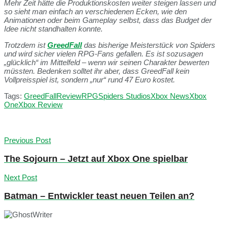
Mehr Zeit hätte die Produktionskosten weiter steigen lassen und
so sieht man einfach an verschiedenen Ecken, wie den
Animationen oder beim Gameplay selbst, dass das Budget der
Idee nicht standhalten konnte.
Trotzdem ist
GreedFall
das bisherige Meisterstück von Spiders
und wird sicher vielen RPG-Fans gefallen. Es ist sozusagen
„glücklich“ im Mittelfeld – wenn wir seinen Charakter bewerten
müssten. Bedenken solltet ihr aber, dass GreedFall kein
Vollpreisspiel ist, sondern „nur“ rund 47 Euro kostet.
Tags:
GreedFall
Review
RPG
Spiders Studios
Xbox News
Xbox
One
Xbox Review
Previous Post
The Sojourn – Jetzt auf Xbox One spielbar
Next Post
Batman – Entwickler teast neuen Teilen an?