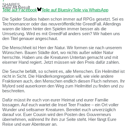
SHARES
View All Result
Teile auf Facebook
Teile auf Bluesky
Teile via WhatsApp
Die Spider Studios haben schon immer auf RPGs gesetzt. Sei es
Technomancer oder das neuveröffentlichte GreedFall. Allerdings
waren die Ideen hinter den Spielen immer besser als die
Umsetzung. Wird es mit GreedFall anders sein? Wir haben uns
den Titel genauer angeschaut.
Die Menschheit ist Herr der Natur. Wir formen sie nach unserem
Wünschen. Bauen Städte dort, wo nichts außer wilder Natur
herrschte. Haben uns die Kreaturen Untertan gemacht und mit
eiserner Hand regiert. Jetzt müssen wir den Preis dafür zahlen.
Die Seuche befällt, so scheint es, alle Menschen. Ein Heilmittel ist
nicht in Sicht. Die Händlerkongregation will, wie viele andere
Fraktionen auch, den Menschen endlich diesen Fluch nehmen. Ihr
Mylord seid auserkoren den Weg zum Heilmittel zu finden und zu
beschreiten.
Dafür müsst ihr euch von eurer Heimat und eurer Familie
lossagen. Auf euch wartet die Insel Teer Fradee – ein Ort voller
Wunder und seltsamer Kreaturen. Bereitet euch unverzüglich
darauf vor. Euer Cousin wird den Posten des Gouverneurs
übernehmen, während Ihr ihm zur Seite steht. Hier fängt Eure
Reise und euer Abenteuer an.