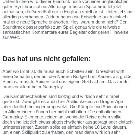
Unterstrichen wird dieser Eindruck noch von einer unglaublichen
guten Synchronisation. Allerdings müssen Sprachmuffel jetzt
aufpassen, da GreedFall nur in Englisch spielbar ist. Untertitel sind
allerdings vorhanden. Zudem haben die Entwickler auch einfach
mal eine neue Sprache entworfen. Hey, warum denn nicht? Der
Soundtrack passt perfekt zum Spiel, genau wie die teilweise
sarkastischen Kommentare eurer Begleiter oder deren Hinweise
zur Welt.
Das hat uns nicht gefallen:
Aber wo Licht ist, da muss auch Schatten sein. GreedFall wirft
einen Schatten, der auf den Namen Budget hört. Anders als große
Studios, musste Spiders auf das eigene Geld achten. Das merkt
man vor allem beim Gameplay.
Die Kampfmechaniken sind klotzig und wirklich sehr simpel
gestrickt. Zwar gibt es auch hier Ähnlichkeiten zu Dragon Age
aber deutlich holpriger umgesetzt. Die Kämpfe und Animationen
im Allgemeinen können hier nicht mithalten. Die enthaltenden
Gameplay-Elemente zeigen an, wohin die Reise gehen sollte,
doch sind letztlich etwas abgeschwächter ausgeprägt oder einfach
uninteressanter. Zudem sollte es einfach keine 10 Level dauern,
um einen Skillpunkt zu erhalten, den man dann wirklich sehr