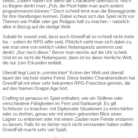
selbst. Zudem haben vor allem die Charaktere überrascht. Noch
zu Beginn denkt man: „Puh, die Pixel hätte man auch anders
programmieren können.“ Doch schnell lernt man die Beweggründe
für ihre Handlungen kennen. Dabei scheut sich das Spiel nicht vor
Themen wie Politik oder gar Religion halt zu machen – natürlich
alles in Bezug auf die dortige Welt.
Sobald ihr soweit seid, lässt euch GreedFall so schnell nicht mehr
los – sofern ihr RPG-affin seid. Plötzlich sieht man sich dabei zu,
wie man eine von wirklich vielen Nebenquests annimmt und
denkt: „Nur noch diese.“ Bevor man nervös auf die Uhr schielt.
Und ist es nicht die Nebenquest, dann ist es diese herrliche Welt,
die nur zum Erkunden einlädt.
Überall liegt Loot in „versteckten“ Ecken der Welt und überall
lauert der nächste starke Feind. Diese beiden Charakteristiken hat
GreedFall mit einer sehr bekannten RPG-Franchise gemein, die
auf den Namen Dragon Age hört.
Crafting ist genauso im Spiel enthalten, wie ein Skilltree oder
verschiedene Fähigkeiten im Fern und Nahkampf. Es gilt
Schlösser zu knacken, mit Diplomatie Situationen zu entschärfen
oder zu drehen, genau wie mit einem gekonnten Blick einen
Lügner zu enttarnen oder mit einem Zauber eure Feinde erstarren
zu lassen. Falls ihr es bisher noch nicht verstanden haben solltet:
GreedFall macht sehr viel Spaß.