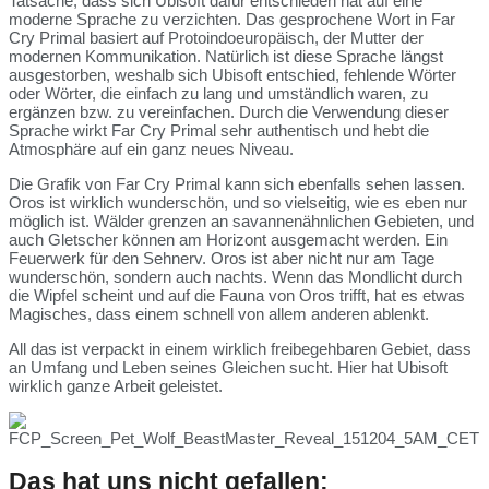
Tatsache, dass sich Ubisoft dafür entschieden hat auf eine
moderne Sprache zu verzichten. Das gesprochene Wort in Far
Cry Primal basiert auf Protoindoeuropäisch, der Mutter der
modernen Kommunikation. Natürlich ist diese Sprache längst
ausgestorben, weshalb sich Ubisoft entschied, fehlende Wörter
oder Wörter, die einfach zu lang und umständlich waren, zu
ergänzen bzw. zu vereinfachen. Durch die Verwendung dieser
Sprache wirkt Far Cry Primal sehr authentisch und hebt die
Atmosphäre auf ein ganz neues Niveau.
Die Grafik von Far Cry Primal kann sich ebenfalls sehen lassen.
Oros ist wirklich wunderschön, und so vielseitig, wie es eben nur
möglich ist. Wälder grenzen an savannenähnlichen Gebieten, und
auch Gletscher können am Horizont ausgemacht werden. Ein
Feuerwerk für den Sehnerv. Oros ist aber nicht nur am Tage
wunderschön, sondern auch nachts. Wenn das Mondlicht durch
die Wipfel scheint und auf die Fauna von Oros trifft, hat es etwas
Magisches, dass einem schnell von allem anderen ablenkt.
All das ist verpackt in einem wirklich freibegehbaren Gebiet, dass
an Umfang und Leben seines Gleichen sucht. Hier hat Ubisoft
wirklich ganze Arbeit geleistet.
Das hat uns nicht gefallen: