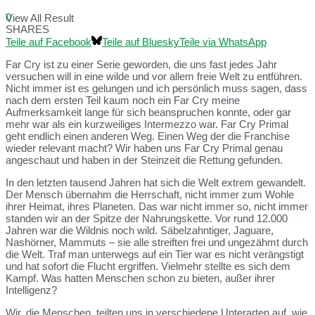
0
View All Result
SHARES
Teile auf Facebook
Teile auf Bluesky
Teile via WhatsApp
Far Cry ist zu einer Serie geworden, die uns fast jedes Jahr
versuchen will in eine wilde und vor allem freie Welt zu entführen.
Nicht immer ist es gelungen und ich persönlich muss sagen, dass
nach dem ersten Teil kaum noch ein Far Cry meine
Aufmerksamkeit lange für sich beanspruchen konnte, oder gar
mehr war als ein kurzweiliges Intermezzo war. Far Cry Primal
geht endlich einen anderen Weg. Einen Weg der die Franchise
wieder relevant macht? Wir haben uns Far Cry Primal genau
angeschaut und haben in der Steinzeit die Rettung gefunden.
In den letzten tausend Jahren hat sich die Welt extrem gewandelt.
Der Mensch übernahm die Herrschaft, nicht immer zum Wohle
ihrer Heimat, ihres Planeten. Das war nicht immer so, nicht immer
standen wir an der Spitze der Nahrungskette. Vor rund 12.000
Jahren war die Wildnis noch wild. Säbelzahntiger, Jaguare,
Nashörner, Mammuts – sie alle streiften frei und ungezähmt durch
die Welt. Traf man unterwegs auf ein Tier war es nicht verängstigt
und hat sofort die Flucht ergriffen. Vielmehr stellte es sich dem
Kampf. Was hatten Menschen schon zu bieten, außer ihrer
Intelligenz?
Wir, die Menschen, teilten uns in verschiedene Unterarten auf, wie