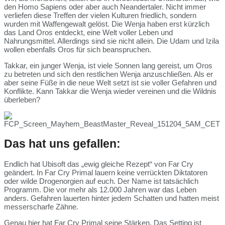
den Homo Sapiens oder aber auch Neandertaler. Nicht immer
verliefen diese Treffen der vielen Kulturen friedlich, sondern
wurden mit Waffengewalt gelöst. Die Wenja haben erst kürzlich
das Land Oros entdeckt, eine Welt voller Leben und
Nahrungsmittel. Allerdings sind sie nicht allein. Die Udam und Izila
wollen ebenfalls Oros für sich beanspruchen.
Takkar, ein junger Wenja, ist viele Sonnen lang gereist, um Oros
zu betreten und sich den restlichen Wenja anzuschließen. Als er
aber seine Füße in die neue Welt setzt ist sie voller Gefahren und
Konflikte. Kann Takkar die Wenja wieder vereinen und die Wildnis
überleben?
Das hat uns gefallen:
Endlich hat Ubisoft das „ewig gleiche Rezept“ von Far Cry
geändert. In Far Cry Primal lauern keine verrückten Diktatoren
oder wilde Drogenorgien auf euch. Der Name ist tatsächlich
Programm. Die vor mehr als 12.000 Jahren war das Leben
anders. Gefahren lauerten hinter jedem Schatten und hatten meist
messerscharfe Zähne.
Genau hier hat Far Cry Primal seine Stärken. Das Setting ist