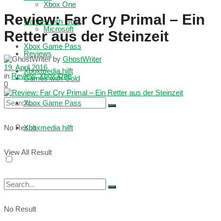
Xbox One
Review: Far Cry Primal – Ein
Games with Gold
Microsoft
Retter aus der Steinzeit
Xbox Game Pass
Reviews
by
GhostWriter
19. April 2016
Xboxmedia hilft
in
Review
,
Xbox One
Games with Gold
0
Xbox Game Pass
No Result
Xboxmedia hilft
View All Result
No Result