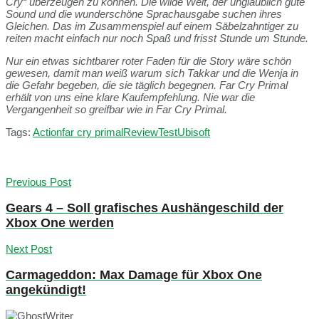
Cry“ überzeugen zu können. Die wilde Welt, der unglaublich gute
Sound und die wunderschöne Sprachausgabe suchen ihres
Gleichen. Das im Zusammenspiel auf einem Säbelzahntiger zu
reiten macht einfach nur noch Spaß und frisst Stunde um Stunde.
Nur ein etwas sichtbarer roter Faden für die Story wäre schön
gewesen, damit man weiß warum sich Takkar und die Wenja in
die Gefahr begeben, die sie täglich begegnen. Far Cry Primal
erhält von uns eine klare Kaufempfehlung. Nie war die
Vergangenheit so greifbar wie in Far Cry Primal.
Tags:
Action
far cry primal
Review
Test
Ubisoft
Previous Post
Gears 4 – Soll grafisches Aushängeschild der
Xbox One werden
Next Post
Carmageddon: Max Damage für Xbox One
angekündigt!