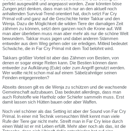
perfekt ausgewählt und angepasst worden. Zwar könnten böse
Zungen jetzt denken, dass man sich nur an den aktuell noch
anhaltenden Survival-Trend orientiert hat, doch setzt Far Cry
Primal voll und ganz auf die Geschichte hinter Takkar und den
Wenja. Dazu die Möglichkeit die wilden Tiere der damaligen Zeit
zähmen zu können, setzt dem ganzen noch die Krone auf. Will
man aber überleben muss man aber mehr als nur die schöne Welt
bewundern. Takkar muss jagen und dabei anderen Stämmen
entweder aus dem Weg gehen oder sie erledigen. Mitleid bedeutet
Schwäche, die in Far Cry Primal mit dem Tod belohnt wird.
Takkars größter Vorteil ist aber das Zähmen von Bestien, von
denen er sogar einige Reiten kann. Die Bestien können dann
entweder zur Aufklärung (Eule) oder zum Angriff genutzt werden.
Wer wollte nicht schon mal auf einem Säbelzahntiger seinen
Feinden entgegenreiten?
Abseits dessen gilt es die Wenja zu schützen und die wachsende
Gemeinschaft aufzubauen. Das bedeutet allerdings, dass man
auch Rohstoffe wie Hartholz oder Schiefer sammeln muss. Erst
damit lassen sich Hütten bauen oder aber Waffen.
Noch viel schöner als das Setting ist aber der Sound von Far Cry
Primal. In einer mit Technik verseuchten Welt kennt man viele
Rufe der Tiere gar nicht mehr. Streift man in Far Cry leise durch
einen Wald ist er mit Leben erfüllt. Mehr aber noch als das, ist die