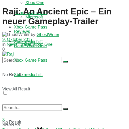
Xbox One
Raji: An Ancient Epic – Ein
Games with Gold
Microsoft
neuer Gameplay-Trailer
Xbox Game Pass
Reviews
by
GhostWriter
9. Oktober 2017
Xboxmedia hilft
in
News
,
Trailer
,
Xbox One
Games with Gold
0
Xbox Game Pass
No Result
Xboxmedia hilft
View All Result
3
No Result
SHARES