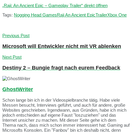
„Raji: An Ancient Epic – Gameplay Trailer“ direkt öffnen
Tags:
Nogging Head Games
Raji An Ancient Epic
Trailer
Xbox One
Previous Post
Microsoft will Entwickler nicht mit VR ablenken
Next Post
Destiny 2 – Bungie fragt nach eurem Feedback
GhostWriter
Schon lange bin ich in der Videospielbranche tätig. Habe viele
Messen besucht, Interviews geführt, und auch für andere, große
Websites geschrieben. Irgendwann, aus Gründen, habe ich mich
jedoch entschieden auf eigene Faust "loszuziehen" und das
Internet unsicher zu machen. Mit dieser Seite gehe ich dem
Thema nach, dass mich schon immer interessiert hat: Gaming auf
Microsofts Konsolen. Ein "Fanboy" bin ich deshalb nicht, denn