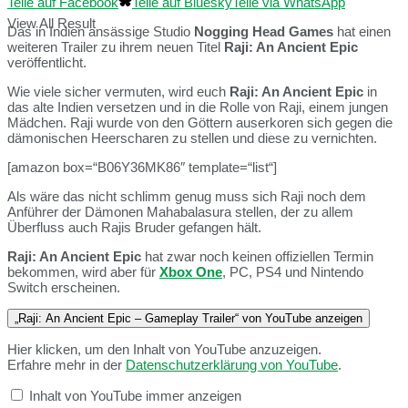
Teile auf Facebook
Teile auf Bluesky
Teile via WhatsApp
View All Result
Das in Indien ansässige Studio
Nogging Head Games
hat einen
weiteren Trailer zu ihrem neuen Titel
Raji: An Ancient Epic
veröffentlicht.
Wie viele sicher vermuten, wird euch
Raji: An Ancient Epic
in
das alte Indien versetzen und in die Rolle von Raji, einem jungen
Mädchen. Raji wurde von den Göttern auserkoren sich gegen die
dämonischen Heerscharen zu stellen und diese zu vernichten.
[amazon box=“B06Y36MK86″ template=“list“]
Als wäre das nicht schlimm genug muss sich Raji noch dem
Anführer der Dämonen Mahabalasura stellen, der zu allem
Überfluss auch Rajis Bruder gefangen hält.
Raji: An Ancient Epic
hat zwar noch keinen offiziellen Termin
bekommen, wird aber für
Xbox One
, PC, PS4 und Nintendo
Switch erscheinen.
„Raji: An Ancient Epic – Gameplay Trailer“ von YouTube anzeigen
Hier klicken, um den Inhalt von YouTube anzuzeigen.
Erfahre mehr in der
Datenschutzerklärung von YouTube
.
Inhalt von YouTube immer anzeigen