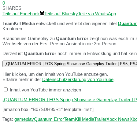
0
SHARES
Teile auf Facebook
Teile auf Bluesky
Teile via WhatsApp
TeamKill Media
entwickelt und vertreibt den eigenen Titel
Quantum
Kreaturen.
Brandneues Gameplay zu
Quantum Error
zeigt nun was euch im 
Wechseln von der First-Person-Ansicht in die 3rd-Person.
Derzeit ist
Quantum Error
noch immer in Entwicklung und hat keine
„QUANTUM ERROR | FGS Spring Showcase Gameplay Trailer | PS5, PS4
Hier klicken, um den Inhalt von YouTube anzuzeigen.
Erfahre mehr in der
Datenschutzerklärung von YouTube
.
Inhalt von YouTube immer anzeigen
„QUANTUM ERROR | FGS Spring Showcase Gameplay Trailer | PS5
[amazon box=“B07SDH99R1″ template=“list“]
Tags:
gameplay
Quantum Error
TeamKill Media
Trailer
Xbox News
Xb