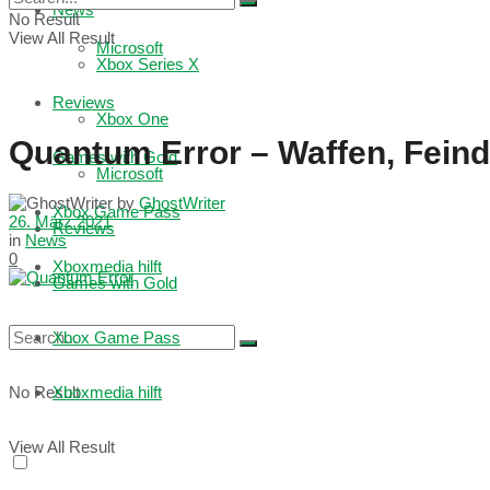
News
No Result
View All Result
Microsoft
Xbox Series X
Reviews
Xbox One
Quantum Error – Waffen, Feind
Games with Gold
Microsoft
by
GhostWriter
Xbox Game Pass
26. März 2021
Reviews
in
News
0
Xboxmedia hilft
Games with Gold
Xbox Game Pass
No Result
Xboxmedia hilft
View All Result