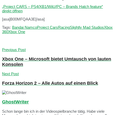
„Project CARS – PS4/XB1/WiiU/PC – Brands Hatch feature“
direkt öffnen
[asa]B00MFQAA3E[/asa]
Tags:
Bandai Namco
Project Cars
Racing
Slightly Mad Studios
Xbox
360
Xbox One
Previous Post
Xbox One – Microsoft bietet Umtausch von lauten
Konsolen
Next Post
Forza Horizon 2 – Alle Autos auf einen Blick
GhostWriter
Schon lange bin ich in der Videospielbranche tätig. Habe viele