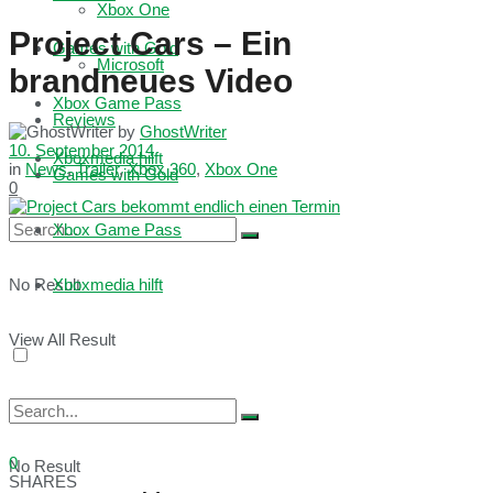
Xbox One
Project Cars – Ein
Games with Gold
Microsoft
brandneues Video
Xbox Game Pass
Reviews
by
GhostWriter
10. September 2014
Xboxmedia hilft
in
News
,
Trailer
,
Xbox 360
,
Xbox One
Games with Gold
0
Xbox Game Pass
No Result
Xboxmedia hilft
View All Result
0
No Result
SHARES