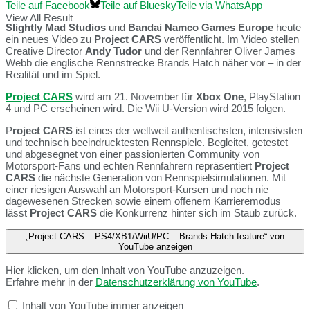
Teile auf Facebook
Teile auf Bluesky
Teile via WhatsApp
View All Result
Slightly Mad Studios
und
Bandai Namco Games Europe
heute
ein neues Video zu
Project CARS
veröffentlicht. Im Video stellen
Creative Director
Andy Tudor
und der Rennfahrer Oliver James
Webb die englische Rennstrecke Brands Hatch näher vor – in der
Realität und im Spiel.
Project CARS
wird am 21. November für
Xbox One
, PlayStation
4 und PC erscheinen wird. Die Wii U-Version wird 2015 folgen.
P
roject CARS
ist eines der weltweit authentischsten, intensivsten
und technisch beeindrucktesten Rennspiele. Begleitet, getestet
und abgesegnet von einer passionierten Community von
Motorsport-Fans und echten Rennfahrern repräsentiert
Project
CARS
die nächste Generation von Rennspielsimulationen. Mit
einer riesigen Auswahl an Motorsport-Kursen und noch nie
dagewesenen Strecken sowie einem offenem Karrieremodus
lässt
Project CARS
die Konkurrenz hinter sich im Staub zurück.
„Project CARS – PS4/XB1/WiiU/PC – Brands Hatch feature“ von
YouTube anzeigen
Hier klicken, um den Inhalt von YouTube anzuzeigen.
Erfahre mehr in der
Datenschutzerklärung von YouTube
.
Inhalt von YouTube immer anzeigen