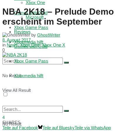
Xbox One
NBA 2K18 – Prelude Demo
Games with Gold
Microsoft
erscheint im September
Xbox Game Pass
Reviews
by
GhostWriter
8. August 2017
Xboxmedia hilft
in
News
,
Xbox One
,
Xbox One X
Games with Gold
0
Xbox Game Pass
No Result
Xboxmedia hilft
View All Result
4
SHARES
No Result
Teile auf Facebook
Teile auf Bluesky
Teile via WhatsApp