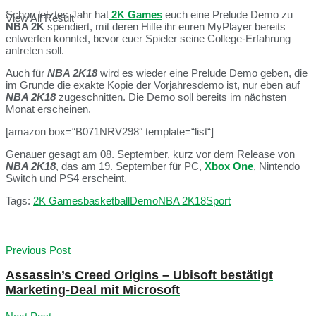
Schon letztes Jahr hat
2K Games
euch eine Prelude Demo zu
View All Result
NBA 2K
spendiert, mit deren Hilfe ihr euren MyPlayer bereits
entwerfen konntet, bevor euer Spieler seine College-Erfahrung
antreten soll.
Auch für
NBA 2K18
wird es wieder eine Prelude Demo geben, die
im Grunde die exakte Kopie der Vorjahresdemo ist, nur eben auf
NBA 2K18
zugeschnitten. Die Demo soll bereits im nächsten
Monat erscheinen.
[amazon box=“B071NRV298″ template=“list“]
Genauer gesagt am 08. September, kurz vor dem Release von
NBA 2K18
, das am 19. September für PC,
Xbox One
, Nintendo
Switch und PS4 erscheint.
Tags:
2K Games
basketball
Demo
NBA 2K18
Sport
Previous Post
Assassin’s Creed Origins – Ubisoft bestätigt
Marketing-Deal mit Microsoft