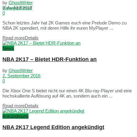
by
GhostWriter
View All Result
8. August 2017
0
Schon letztes Jahr hat 2K Games euch eine Prelude Demo zu
NBA 2K spendiert, mit deren Hilfe ihr euren MyPlayer ...
Read more
Details
News
NBA 2K17 – Bietet HDR-Funktion an
by
GhostWriter
2. September 2016
0
Die Xbox One S bietet nicht nur einen 4K Blu-ray-Player und eine
hochskallierte Auflösung auf 4K an, sondern auch ein ...
Read more
Details
Ankündigung
NBA 2K17 Legend Edition angekündigt