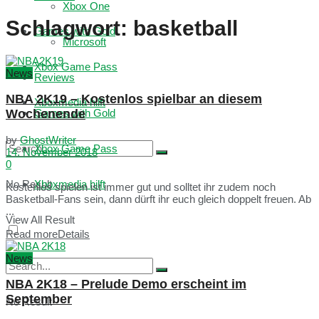
Xbox One
Schlagwort:
basketball
Games with Gold
Microsoft
Xbox Game Pass
News
Reviews
NBA 2K19 – Kostenlos spielbar an diesem
Xboxmedia hilft
Wochenende
Games with Gold
by
GhostWriter
Xbox Game Pass
14. November 2018
0
No Result
Xboxmedia hilft
Kostenlos spielen ist immer gut und solltet ihr zudem noch
Basketball-Fans sein, dann dürft ihr euch gleich doppelt freuen. Ab
...
View All Result
Read more
Details
News
NBA 2K18 – Prelude Demo erscheint im
September
No Result