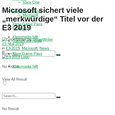
Xbox One
Microsoft sichert viele
Games with Gold
Microsoft
„merkwürdige“ Titel vor der
Xbox Game Pass
E3 2019
Reviews
Xboxmedia hilft
by
GhostWriter
Games with Gold
23. Mai 2019
in
E3 2019
,
Microsoft
,
News
0
Xbox Game Pass
No Result
Xboxmedia hilft
View All Result
No Result