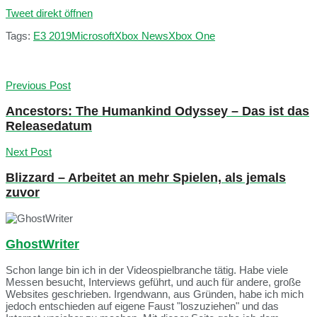
Tweet direkt öffnen
Tags:
E3 2019
Microsoft
Xbox News
Xbox One
Previous Post
Ancestors: The Humankind Odyssey – Das ist das
Releasedatum
Next Post
Blizzard – Arbeitet an mehr Spielen, als jemals
zuvor
GhostWriter
Schon lange bin ich in der Videospielbranche tätig. Habe viele
Messen besucht, Interviews geführt, und auch für andere, große
Websites geschrieben. Irgendwann, aus Gründen, habe ich mich
jedoch entschieden auf eigene Faust "loszuziehen" und das