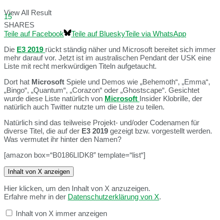
View All Result
15
SHARES
Teile auf Facebook
Teile auf Bluesky
Teile via WhatsApp
Die
E3 2019
rückt ständig näher und Microsoft bereitet sich immer
mehr darauf vor. Jetzt ist im australischen Pendant der USK eine
Liste mit recht merkwürdigen Titeln aufgetaucht.
Dort hat
Microsoft
Spiele und Demos wie „Behemoth“, „Emma“,
„Bingo“, „Quantum“, „Corazon“ oder „Ghostscape“. Gesichtet
wurde diese Liste natürlich von
Microsoft
Insider Klobrille, der
natürlich auch Twitter nutzte um die Liste zu teilen.
Natürlich sind das teilweise Projekt- und/oder Codenamen für
diverse Titel, die auf der
E3 2019
gezeigt bzw. vorgestellt werden.
Was vermutet ihr hinter den Namen?
[amazon box=“B0186LIDK8″ template=“list“]
Inhalt von X anzeigen
Hier klicken, um den Inhalt von X anzuzeigen.
Erfahre mehr in der
Datenschutzerklärung von X
.
Inhalt von X immer anzeigen