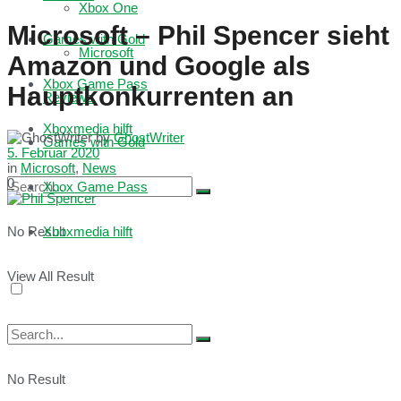
Xbox One
Microsoft – Phil Spencer sieht
Games with Gold
Microsoft
Amazon und Google als
Xbox Game Pass
Hauptkonkurrenten an
Reviews
Xboxmedia hilft
by
GhostWriter
Games with Gold
5. Februar 2020
in
Microsoft
,
News
0
Xbox Game Pass
No Result
Xboxmedia hilft
View All Result
No Result