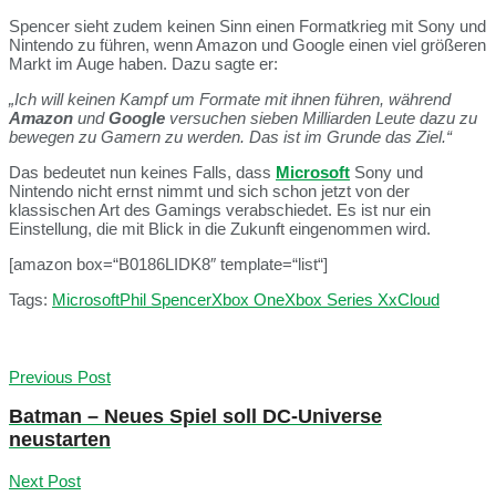
Spencer sieht zudem keinen Sinn einen Formatkrieg mit Sony und
Nintendo zu führen, wenn Amazon und Google einen viel größeren
Markt im Auge haben. Dazu sagte er:
„Ich will keinen Kampf um Formate mit ihnen führen, während
Amazon
und
Google
versuchen sieben Milliarden Leute dazu zu
bewegen zu Gamern zu werden. Das ist im Grunde das Ziel.“
Das bedeutet nun keines Falls, dass
Microsoft
Sony und
Nintendo nicht ernst nimmt und sich schon jetzt von der
klassischen Art des Gamings verabschiedet. Es ist nur ein
Einstellung, die mit Blick in die Zukunft eingenommen wird.
[amazon box=“B0186LIDK8″ template=“list“]
Tags:
Microsoft
Phil Spencer
Xbox One
Xbox Series X
xCloud
Previous Post
Batman – Neues Spiel soll DC-Universe
neustarten
Next Post