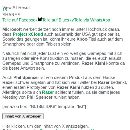
View All Result
15
SHARES
Teile auf Facebook
Teile auf Bluesky
Teile via WhatsApp
Microsoft
werkelt derzeit noch immer unter Hochdruck daran,
dass
Project xCloud
auch außerhalb der USA gut spielbar ist.
Sobald das gelungen ist, könnt ihr eure
Xbox
-Titel auch auf dem
Smartphone oder dem Tablet spielen.
Natürlich hat nicht jeder Lust ein vollwertiges Gamepad mit sich
zu tragen oder eine Konstruktion zu nutzen, die es euch erlaubt
Gamepad und Smartphone zu verbinden.
Razer Kishi
könnte da
die beste Antwort sein.
Auch
Phil Spencer
ist von diesem Produkt aus dem Hause
Razer
schwer angetan und hat sich via Twitter bei
Razer
bedankt,
einen ersten Prototypen von
Razer Kishi
nutzen zu dürfen.
Allerdings sollte sich
Razer
schlecht fühlen, da sie damit jedes
Meeting von
Phil Spencer
ruiniert haben.
[amazon box=“B0186LIDK8″ template=“list“]
Inhalt von X anzeigen
Hier klicken, um den Inhalt von X anzuzeigen.