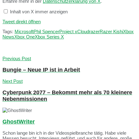
Erfahre mehr in der
Datenschutzerklärung von X
.
Inhalt von X immer anzeigen
Tweet direkt öffnen
Tags:
Microsoft
Phil Spencer
Project xCloud
razer
Razer Kishi
Xbox
News
Xbox One
Xbox Series X
Previous Post
Bungie – Neue IP ist in Arbeit
Next Post
Cyberpunk 2077 – Bekommt mehr als 70 kleinere
Nebenmissionen
GhostWriter
Schon lange bin ich in der Videospielbranche tätig. Habe viele
Messen besucht, Interviews geführt, und auch für andere, große