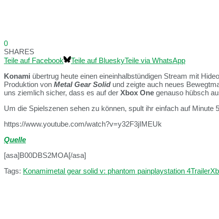
0
SHARES
Teile auf Facebook
Teile auf Bluesky
Teile via WhatsApp
Konami
übertrug heute einen eineinhalbstündigen Stream mit Hid
Produktion von
Metal Gear Solid
und zeigte auch neues Bewegtma
uns ziemlich sicher, dass es auf der
Xbox One
genauso hübsch aus
Um die Spielszenen sehen zu können, spult ihr einfach auf Minute 
https://www.youtube.com/watch?v=y32F3jIMEUk
Quelle
[asa]B00DBS2MOA[/asa]
Tags:
Konami
metal gear solid v: phantom pain
playstation 4
Trailer
Xb