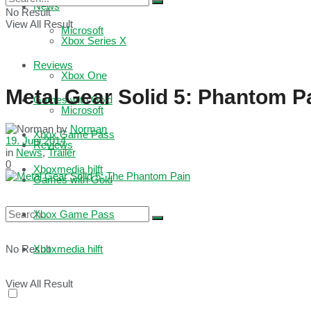
News
No Result
View All Result
Microsoft
Xbox Series X
Reviews
Xbox One
Metal Gear Solid 5: Phantom P
Games with Gold
Microsoft
by
Norman
Xbox Game Pass
19. Juni 2014
Reviews
in
News
,
Trailer
0
Xboxmedia hilft
Games with Gold
Xbox Game Pass
No Result
Xboxmedia hilft
View All Result