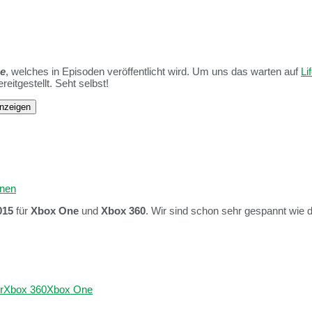
ge
, welches in Episoden veröffentlicht wird. Um uns das warten auf
Li
eitgestellt. Seht selbst!
anzeigen
fnen
015
für
Xbox One
und
Xbox 360
. Wir sind schon sehr gespannt wie d
r
Xbox 360
Xbox One