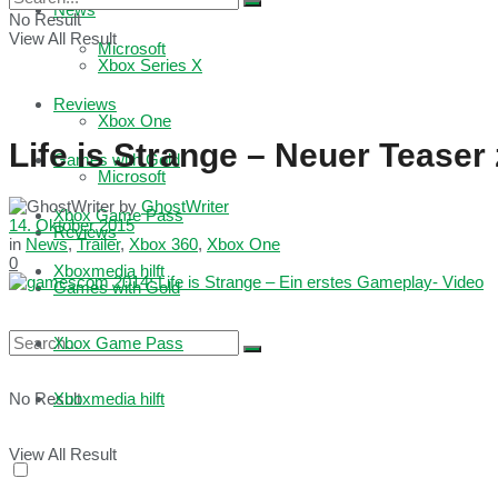
News
No Result
View All Result
Microsoft
Xbox Series X
Reviews
Xbox One
Life is Strange – Neuer Teaser
Games with Gold
Microsoft
by
GhostWriter
Xbox Game Pass
14. Oktober 2015
Reviews
in
News
,
Trailer
,
Xbox 360
,
Xbox One
0
Xboxmedia hilft
Games with Gold
Xbox Game Pass
No Result
Xboxmedia hilft
View All Result