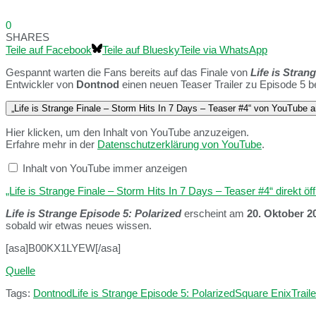
0
SHARES
Teile auf Facebook
Teile auf Bluesky
Teile via WhatsApp
Gespannt warten die Fans bereits auf das Finale von
Life is Stran
Entwickler von
Dontnod
einen neuen Teaser Trailer zu Episode 5 ber
„Life is Strange Finale – Storm Hits In 7 Days – Teaser #4“ von YouTube 
Hier klicken, um den Inhalt von YouTube anzuzeigen.
Erfahre mehr in der
Datenschutzerklärung von YouTube
.
Inhalt von YouTube immer anzeigen
„Life is Strange Finale – Storm Hits In 7 Days – Teaser #4“ direkt öf
Life is Strange Episode 5: Polarized
erscheint am
20. Oktober 2
sobald wir etwas neues wissen.
[asa]B00KX1LYEW[/asa]
Quelle
Tags:
Dontnod
Life is Strange Episode 5: Polarized
Square Enix
Traile