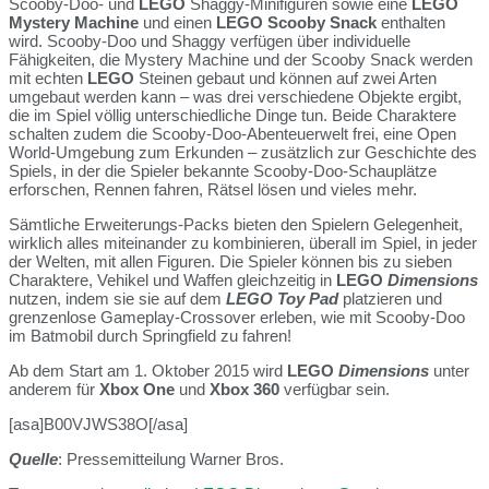
Scooby-Doo- und
LEGO
Shaggy-Minifiguren sowie eine
LEGO
Mystery Machine
und einen
LEGO Scooby Snack
enthalten
wird. Scooby-Doo und Shaggy verfügen über individuelle
Fähigkeiten, die Mystery Machine und der Scooby Snack werden
mit echten
LEGO
Steinen gebaut und können auf zwei Arten
umgebaut werden kann – was drei verschiedene Objekte ergibt,
die im Spiel völlig unterschiedliche Dinge tun. Beide Charaktere
schalten zudem die Scooby-Doo-Abenteuerwelt frei, eine Open
World-Umgebung zum Erkunden – zusätzlich zur Geschichte des
Spiels, in der die Spieler bekannte Scooby-Doo-Schauplätze
erforschen, Rennen fahren, Rätsel lösen und vieles mehr.
Sämtliche Erweiterungs-Packs bieten den Spielern Gelegenheit,
wirklich alles miteinander zu kombinieren, überall im Spiel, in jeder
der Welten, mit allen Figuren. Die Spieler können bis zu sieben
Charaktere, Vehikel und Waffen gleichzeitig in
LEGO
Dimensions
nutzen, indem sie sie auf dem
LEGO
Toy Pad
platzieren und
grenzenlose Gameplay-Crossover erleben, wie mit Scooby-Doo
im Batmobil durch Springfield zu fahren!
Ab dem Start am 1. Oktober 2015 wird
LEGO
Dimensions
unter
anderem für
Xbox One
und
Xbox 360
verfügbar sein.
[asa]B00VJWS38O[/asa]
Quelle
: Pressemitteilung Warner Bros.