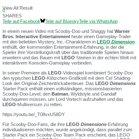
View All Result
0
SHARES
Teile auf Facebook
Teile auf Bluesky
Teile via WhatsApp
In einem neuen Video mit Scooby-Doo und Shaggy hat
Warner
Bros. Interactive Entertainment
heute einen Gameplay-Trailer
mit den beliebten Mystery, Inc.-Charakteren in
LEGO
Dimension
enthüllt, der kommenden Entertainment-Erfahrung, in der die
Spieler ihre Vorstellungskraft über das traditionelle Spielen hinaus
erweitern und das Bauen mit
LEGO
Steinen in der echten Welt mit
interaktivem Konsolen-Gameplay verbinden.
In seiner Premiere als
LEGO
-Videospiel kombiniert Scooby-Doo
den typischen
LEGO
-Klötzchen-Grafikstil mit dem Cel Shading-
Look der Original-Zeichentrickabenteuer. Das
LEGO
Dimensions
Starter Pack enthält einen vollständigen, missionsbasierten
Scooby-Doo-Level, den
Batman
, Wyldstyle und Gandalf
durchqueren müssen, um Lord Vortech aufzuhalten und das
LEGO
-Multiversum zu retten.
https://youtu.be/_T08vxU58DY
Für Scooby-Doo-Fans, die ihre
LEGO
Dimensions
-Erfahrung
individualisieren möchten, wurde angekündigt, dass parallel zum
Starter Pack ein Scooby-Doo Team Pack erscheint, das LEGO