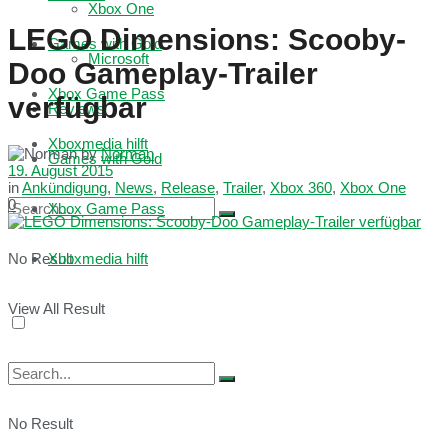
Xbox One
LEGO Dimensions: Scooby-
Games with Gold
Microsoft
Doo Gameplay-Trailer
Xbox Game Pass
verfügbar
Reviews
Xboxmedia hilft
by
Norman
Games with Gold
19. August 2015
in
Ankündigung
,
News
,
Release
,
Trailer
,
Xbox 360
,
Xbox One
0
Xbox Game Pass
No Result
Xboxmedia hilft
View All Result
No Result