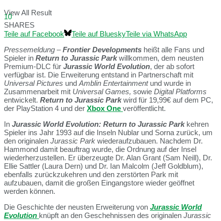
View All Result
10
SHARES
Teile auf Facebook
Teile auf Bluesky
Teile via WhatsApp
Pressemeldung
–
Frontier Developments
heißt alle Fans und
Spieler in
Return to Jurassic Park
willkommen, dem neusten
Premium-DLC für
Jurassic World Evolution
, der ab sofort
verfügbar ist. Die Erweiterung entstand in Partnerschaft mit
Universal Pictures
und
Amblin Entertainment
und wurde in
Zusammenarbeit mit
Universal Games,
sowie
Digital Platforms
entwickelt.
Return to Jurassic Park
wird für 19,99€ auf dem PC,
der PlayStation 4 und der
Xbox One
veröffentlicht.
In
Jurassic World Evolution: Return to Jurassic Park
kehren
Spieler ins Jahr 1993 auf die Inseln Nublar und Sorna zurück, um
den originalen
Jurassic Park
wiederaufzubauen. Nachdem Dr.
Hammond damit beauftrag wurde, die Ordnung auf der Insel
wiederherzustellen. Er überzeugte Dr. Alan Grant (Sam Neill), Dr.
Ellie Sattler (Laura Dern) und Dr. Ian Malcolm (Jeff Goldblum),
ebenfalls zurückzukehren und den zerstörten Park mit
aufzubauen, damit die großen Eingangstore wieder geöffnet
werden können.
Die Geschichte der neusten Erweiterung von
Jurassic World
Evolution
knüpft an den Geschehnissen des originalen
Jurassic