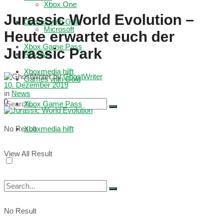
Xbox One
Jurassic World Evolution –
Games with Gold
Microsoft
Heute erwartet euch der
Xbox Game Pass
Jurassic Park
Reviews
Xboxmedia hilft
by
GhostWriter
Games with Gold
10. Dezember 2019
in
News
0
Xbox Game Pass
No Result
Xboxmedia hilft
View All Result
No Result