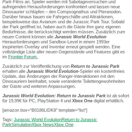
Park-
Films an. Spieler werden mit Sabotageversuchen und
aufregenden Herausforderungen konfrontiert und lassen neue
Dinosaurier schlüpfen – den Compsognathus und Pteranodon.
Darüber hinaus bauen sie Fahrgeschäfte und Attraktionen,
beispielsweise das Aviarium und die Jurassic Park Tour. Sobald
der Park geöffnet ist, haben auch die Gäste ihre ganz eigenen
Bedürfnisse, die berücksichtigt werden müssen. Zusätzlich zum
neuen Content können alle
Jurassic World Evolution
Herausforderungen und Sandbox-Level in einem 1993er
inspirierten Overlay und Inventar erneut gespielt werden. Eine
vollständige Liste aller neuen Gegenstände und Features gibt es
im
Frontier Forum.
Zusätzlich zur Veröffentlichung von
Return to Jurassic Park
erhalten alle
Jurassic World Evolution
-Spieler ein kostenfreies
Update, das Änderungen der Ranger-Interaktionen mit den
Dinosauriern beinhaltet, sowie veränderte Toilettengewohnheiten
der Gäste und weiteren Anpassungen.
Jurassic World Evolution: Return to Jurassic Park
ist ab sofort
für 19,99€ für PC, PlayStation 4 und
Xbox One
digital erhältlich.
[amazon box=“B0186LIDK8″ template=“list“]
Tags:
Jurassic World Evolution
Return to Jurassic
Park
Simulation
Xbox News
Xbox One