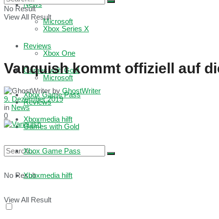
News
No Result
View All Result
Microsoft
Xbox Series X
Reviews
Xbox One
Vanquish kommt offiziell auf d
Games with Gold
Microsoft
by
GhostWriter
Xbox Game Pass
9. Dezember 2019
Reviews
in
News
0
Xboxmedia hilft
Games with Gold
Xbox Game Pass
No Result
Xboxmedia hilft
View All Result