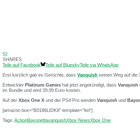
52
SHARES
Teile auf Facebook
Teile auf Bluesky
Teile via WhatsApp
Erst kürzlich gab es Gerüchte, dass
Vanquish
seinen Weg auf die 
Entwickler
Platinum Games
hat jetzt angekündigt, dass
Vanquish
im Bundle und wird 39,99 Euro kosten.
Auf der
Xbox One X
und der PS4 Pro werden
Vanquish
und
Bayon
[amazon box=“B0186LIDK8″ template=“list“]
Tags:
Action
Bayonetta
vanquish
Xbox News
Xbox One