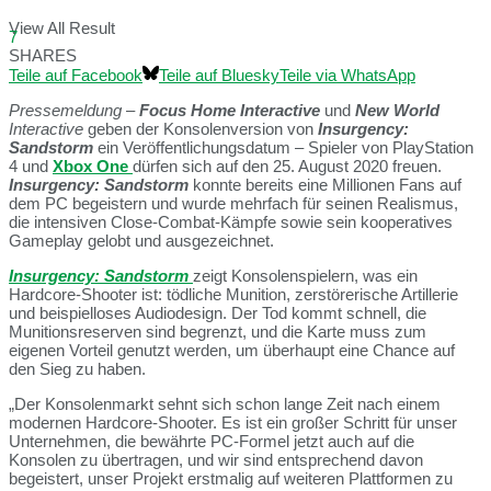
View All Result
7
SHARES
Teile auf Facebook
Teile auf Bluesky
Teile via WhatsApp
Pressemeldung
–
Focus Home Interactive
und
New World
Interactive
geben der Konsolenversion von
Insurgency:
Sandstorm
ein Veröffentlichungsdatum – Spieler von PlayStation
4 und
Xbox One
dürfen sich auf den 25. August 2020 freuen.
Insurgency: Sandstorm
konnte bereits eine Millionen Fans auf
dem PC begeistern und wurde mehrfach für seinen Realismus,
die intensiven Close-Combat-Kämpfe sowie sein kooperatives
Gameplay gelobt und ausgezeichnet.
Insurgency: Sandstorm
zeigt Konsolenspielern, was ein
Hardcore-Shooter ist: tödliche Munition, zerstörerische Artillerie
und beispielloses Audiodesign. Der Tod kommt schnell, die
Munitionsreserven sind begrenzt, und die Karte muss zum
eigenen Vorteil genutzt werden, um überhaupt eine Chance auf
den Sieg zu haben.
„Der Konsolenmarkt sehnt sich schon lange Zeit nach einem
modernen Hardcore-Shooter. Es ist ein großer Schritt für unser
Unternehmen, die bewährte PC-Formel jetzt auch auf die
Konsolen zu übertragen, und wir sind entsprechend davon
begeistert, unser Projekt erstmalig auf weiteren Plattformen zu