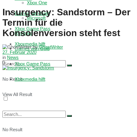
Xbox One
Insurgency: Sandstorm – Der
Games with Gold
Microsoft
Termin für die
Xbox Game Pass
Konsolenversion steht fest
Reviews
Xboxmedia hilft
by
GhostWriter
Games with Gold
27. Februar 2020
in
News
0
Xbox Game Pass
No Result
Xboxmedia hilft
View All Result
No Result