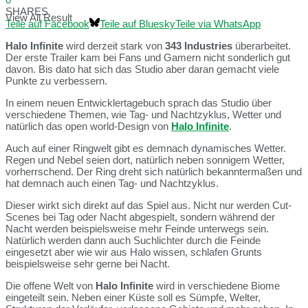
SHARES
View All Result
Teile auf Facebook
Teile auf Bluesky
Teile via WhatsApp
Halo Infinite
wird derzeit stark von
343 Industries
überarbeitet.
Der erste Trailer kam bei Fans und Gamern nicht sonderlich gut
davon. Bis dato hat sich das Studio aber daran gemacht viele
Punkte zu verbessern.
In einem neuen Entwicklertagebuch sprach das Studio über
verschiedene Themen, wie Tag- und Nachtzyklus, Wetter und
natürlich das open world-Design von
Halo Infinite
.
Auch auf einer Ringwelt gibt es demnach dynamisches Wetter.
Regen und Nebel seien dort, natürlich neben sonnigem Wetter,
vorherrschend. Der Ring dreht sich natürlich bekanntermaßen und
hat demnach auch einen Tag- und Nachtzyklus.
Dieser wirkt sich direkt auf das Spiel aus. Nicht nur werden Cut-
Scenes bei Tag oder Nacht abgespielt, sondern während der
Nacht werden beispielsweise mehr Feinde unterwegs sein.
Natürlich werden dann auch Suchlichter durch die Feinde
eingesetzt aber wie wir aus Halo wissen, schlafen Grunts
beispielsweise sehr gerne bei Nacht.
Die offene Welt von
Halo Infinite
wird in verschiedene Biome
eingeteilt sein. Neben einer Küste soll es Sümpfe, Welter,