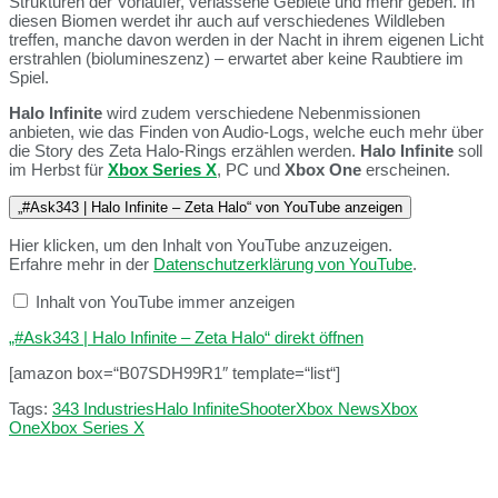
Strukturen der Vorläufer, verlassene Gebiete und mehr geben. In
diesen Biomen werdet ihr auch auf verschiedenes Wildleben
treffen, manche davon werden in der Nacht in ihrem eigenen Licht
erstrahlen (biolumineszenz) – erwartet aber keine Raubtiere im
Spiel.
Halo Infinite
wird zudem verschiedene Nebenmissionen
anbieten, wie das Finden von Audio-Logs, welche euch mehr über
die Story des Zeta Halo-Rings erzählen werden.
Halo Infinite
soll
im Herbst für
Xbox Series X
, PC und
Xbox One
erscheinen.
„#Ask343​ | Halo Infinite – Zeta Halo“ von YouTube anzeigen
Hier klicken, um den Inhalt von YouTube anzuzeigen.
Erfahre mehr in der
Datenschutzerklärung von YouTube
.
Inhalt von YouTube immer anzeigen
„#Ask343​ | Halo Infinite – Zeta Halo“ direkt öffnen
[amazon box=“B07SDH99R1″ template=“list“]
Tags:
343 Industries
Halo Infinite
Shooter
Xbox News
Xbox
One
Xbox Series X