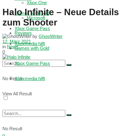
Xbox One
Halo Infinite – Neue Details
Games with Gold
Microsoft
zum Shooter
Xbox Game Pass
Reviews
by
GhostWriter
12. März 2021
Xboxmedia hilft
in
News
Games with Gold
0
Xbox Game Pass
No Result
Xboxmedia hilft
View All Result
No Result
0