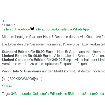
0
SHARES
Teile auf Facebook
Teile auf Bluesky
Teile via WhatsApp
Mit dem heutigen Start der
Halo 5
-Beta, die derzeit via Xbox Live fü
Die folgenden drei Versionen können 2015 erworben bzw. vorbestell
Standard Edition für 59.99 Euro
– Halo 5: Guardians mit einem exk
Limited Edition für 99.99 Euro
– Alle Inhalte der Standard Version,
Limited Collector’s Edition für 249.99 Eurp
– Alle Inhalte der Lim
Versionen werden zu einem späteren Zeitpunkt erfolgen.
Wann
Halo 5: Guardians
auf den Markt kommt, ist derzeit noch n
[asa]B00KKGWMO6[/asa]
Quelle
Tags:
343 Industries
Collector's Edition
Halo 5
Microsoft
Shooter
Xbox