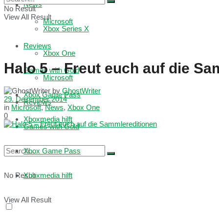
News
No Result
View All Result
Microsoft
Xbox Series X
Reviews
Xbox One
Halo 5 – Freut euch auf die S
Games with Gold
Microsoft
by
GhostWriter
Xbox Game Pass
29. Dezember 2014
Reviews
in
Microsoft
,
News
,
Xbox One
0
Xboxmedia hilft
Games with Gold
Xbox Game Pass
No Result
Xboxmedia hilft
View All Result