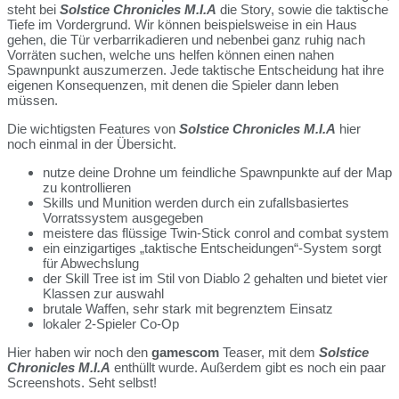
steht bei
Solstice Chronicles M.I.A
die Story, sowie die taktische
Tiefe im Vordergrund. Wir können beispielsweise in ein Haus
gehen, die Tür verbarrikadieren und nebenbei ganz ruhig nach
Vorräten suchen, welche uns helfen können einen nahen
Spawnpunkt auszumerzen. Jede taktische Entscheidung hat ihre
eigenen Konsequenzen, mit denen die Spieler dann leben
müssen.
Die wichtigsten Features von
Solstice Chronicles M.I.A
hier
noch einmal in der Übersicht.
nutze deine Drohne um feindliche Spawnpunkte auf der Map
zu kontrollieren
Skills und Munition werden durch ein zufallsbasiertes
Vorratssystem ausgegeben
meistere das flüssige Twin-Stick conrol and combat system
ein einzigartiges „taktische Entscheidungen“-System sorgt
für Abwechslung
der Skill Tree ist im Stil von Diablo 2 gehalten und bietet vier
Klassen zur auswahl
brutale Waffen, sehr stark mit begrenztem Einsatz
lokaler 2-Spieler Co-Op
Hier haben wir noch den
gamescom
Teaser, mit dem
Solstice
Chronicles M.I.A
enthüllt wurde. Außerdem gibt es noch ein paar
Screenshots. Seht selbst!