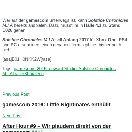
Wer auf der
gamescom
unterwegs ist, kann
Solstice Chronicles
M.I.A
bereits anspielen. Dazu müsst ihr in
Halle 4.1
zu
Stand
E026
gehen.
Solstice Chronicles M.I.A
soll
Anfang 2017
für
Xbox One
,
PS4
und
PC
erscheinen, einen genauen Termin gibt es bisher noch
nicht.
[asa]B01H0NKK2W[/asa]
Tags:
gamescom 2016
Ironward Studios
Solstice Chronicles
M.I.A
Trailer
Xbox One
Previous Post
gamescom 2016: Little Nightmares enthüllt
Next Post
After Hour #9 – Wir plaudern direkt von der