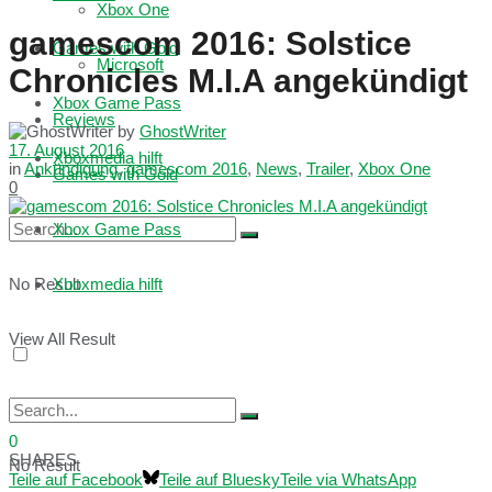
Xbox One
gamescom 2016: Solstice
Games with Gold
Microsoft
Chronicles M.I.A angekündigt
Xbox Game Pass
Reviews
by
GhostWriter
17. August 2016
Xboxmedia hilft
in
Ankündigung
,
gamescom 2016
,
News
,
Trailer
,
Xbox One
Games with Gold
0
Xbox Game Pass
No Result
Xboxmedia hilft
View All Result
0
SHARES
No Result
Teile auf Facebook
Teile auf Bluesky
Teile via WhatsApp