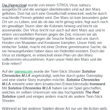
Die Menschheit wurde von einem STROL Virus nahezu
View All Result
ausgelöscht und die wenigen überlebenden sind auf den Mars
geflohen. Dort hat sich eine Gesellschaft entwickelt, welche durch
machtvolle Firmen geleitet wird. Der Mars ist kein besonders guter
Ort um zu Leben, und als ob das nicht genug wäre, fegt auch noch
ein gewaltiger Sturm über die Kolonien hinweg und bricht sie
auseinander. Der Virus bricht nun auch auf dem Mars aus und in
einem verzweifelten Rennen gegen die Zeit, müssen wir als
Spieler ein Heilmittel gegen die Seuche finden und uns durch
Horden von Mutanten und Kreaturen kämpfen. Unser Held, ein
einfacher Soldat, macht mit einer Drohne gemeinsame Sache, da
sie herausgefunden haben dass ein Heilmittel existiert. Doch der
Virus ist intelligent, er entwickelt einen Plan um den Mars
vollkommen einzunehmen. Kann unser Held den Mars und die
Erde retten?
Auf der
gamescom
wurde der Twin-Stick Shooter
Solstice
Chronicles M.I.A
angekündigt, welcher durch gutes Gameplay
und eine starke Story trumpfen möchte.
Solstice Chronicles
M.I.A
entsteht unter dem kroatischen Entwicklerstudio
Ironward
.
Mit
Solstice Chronicles M.I.A
haben sie ein Spiel geschaffen,
welches im selben Universum wie das hochgelobte
The Red
Solstice
spielt und einiges anders macht als andere Twin-Stick
Shooter.
Während es bei anderen Spielen dieser Art nur um die Action geht,