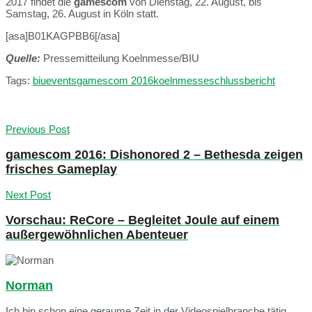
2017 findet die
gamescom
von Dienstag, 22. August, bis
Samstag, 26. August in Köln statt.
[asa]B01KAGPBB6[/asa]
Quelle:
Pressemitteilung Koelnmesse/BIU
Tags:
biu
events
gamescom 2016
koelnmesse
schlussbericht
Previous Post
gamescom 2016: Dishonored 2 – Bethesda zeigen
frisches Gameplay
Next Post
Vorschau: ReCore – Begleitet Joule auf einem
außergewöhnlichen Abenteuer
Norman
Ich bin schon eine geraume Zeit in der Videospielbranche tätig.