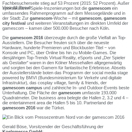
Fachbesucherseite stieg auf 53 Prozent (2015: 52 Prozent). Außer
View All Result
spektakulären Spiele-Inszenierungen bot die
gamescom
ein
umfassendes Rahmenprogramm auf dem Messegelände und in
der Stadt: Zur
gamescom
-Woche – mit
gamescom
,
gamescom
city festival
und weiteren Veranstaltungen im direkten Umfeld der
gamescom – kamen über 500.000 Besucher nach Köln.
Die
gamescom 2016
überzeugte durch die große Vielfalt an Top-
Ausstellern. Die Besucher freuten sich über die neueste
Hardware, hunderte Premieren und Blockbuster-Titel − von
Konsole und PC, über Online bis hin zu Mobile-Games. Die
diesjährigen Top-Trends Virtual Reality, eSports und „Der Spieler
als Gestalter“ waren in den Kölner Messehallen allgegenwärtig
und sorgten bei den Gamern für fantastische Erlebnisse. Abseits
der Ausstellerstände boten das Programm der social media stage
powered by BMVI (Bundesministerium für Verkehr und digitale
Infrastruktur), das cosplay village, family & friends, der
gamescom
campus
und zahlreiche In- und Outdoor-Events beste
Unterhaltung. Die Fläche der
gamescom
umfasste 193.000
Quadratmeter. Die business area belegte die Hallen 2, 3.2 und 4 –
die entertainment area die Hallen 5 bis 10. Partnerland der
gamescom 2016
war die Türkei.
Gerald Böse, Vorsitzender der Geschäftsführung der
Koelnmesse GmbH
: