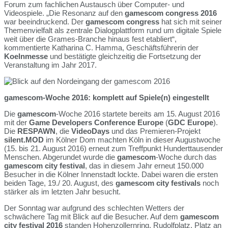
Forum zum fachlichen Austausch über Computer- und
Videospiele. „Die Resonanz auf den
gamescom congress 2016
war beeindruckend. Der
gamescom congress
hat sich mit seiner
Themenvielfalt als zentrale Dialogplattform rund um digitale Spiele
weit über die Grames-Branche hinaus fest etabliert“,
kommentierte Katharina C. Hamma, Geschäftsführerin der
Koelnmesse
und bestätigte gleichzeitig die Fortsetzung der
Veranstaltung im Jahr 2017.
gamescom-Woche 2016: komplett auf Spiele(n) eingestellt
Die
gamescom
-Woche 2016 startete bereits am 15. August 2016
mit der
Game Developers Conference Europe
(
GDC Europe
).
Die
RESPAWN
, die
VideoDays
und das Premieren-Projekt
silent.MOD
im Kölner Dom machten Köln in dieser Augustwoche
(15. bis 21. August 2016) erneut zum Treffpunkt Hunderttausender
Menschen. Abgerundet wurde die
gamescom
-Woche durch das
gamescom city festival
, das in diesem Jahr erneut 150.000
Besucher in die Kölner Innenstadt lockte. Dabei waren die ersten
beiden Tage, 19./ 20. August, des
gamescom city festivals
noch
stärker als im letzten Jahr besucht.
Der Sonntag war aufgrund des schlechten Wetters der
schwächere Tag mit Blick auf die Besucher. Auf dem
gamescom
city festival 2016
standen Hohenzollernring, Rudolfplatz, Platz an