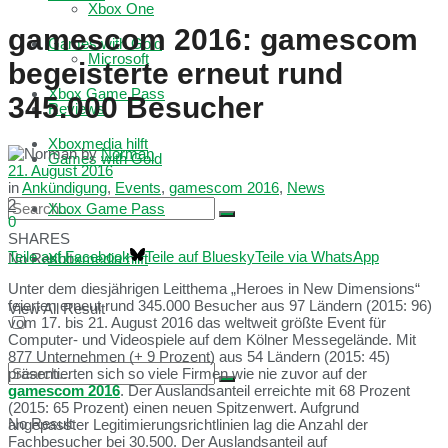
Xbox One
gamescom 2016: gamescom
Games with Gold
Microsoft
begeisterte erneut rund
Xbox Game Pass
345.000 Besucher
Reviews
Xboxmedia hilft
by
Norman
Games with Gold
21. August 2016
in
Ankündigung
,
Events
,
gamescom 2016
,
News
2
Xbox Game Pass
0
SHARES
Teile auf Facebook
Teile auf Bluesky
Teile via WhatsApp
No Result
Xboxmedia hilft
Unter dem diesjährigen Leitthema „Heroes in New Dimensions“
feierten erneut rund 345.000 Besucher aus 97 Ländern (2015: 96)
View All Result
vom 17. bis 21. August 2016 das weltweit größte Event für
Computer- und Videospiele auf dem Kölner Messegelände. Mit
877 Unternehmen (+ 9 Prozent) aus 54 Ländern (2015: 45)
präsentierten sich so viele Firmen wie nie zuvor auf der
gamescom 2016
. Der Auslandsanteil erreichte mit 68 Prozent
(2015: 65 Prozent) einen neuen Spitzenwert. Aufgrund
No Result
angepasster Legitimierungsrichtlinien lag die Anzahl der
Fachbesucher bei 30.500. Der Auslandsanteil auf