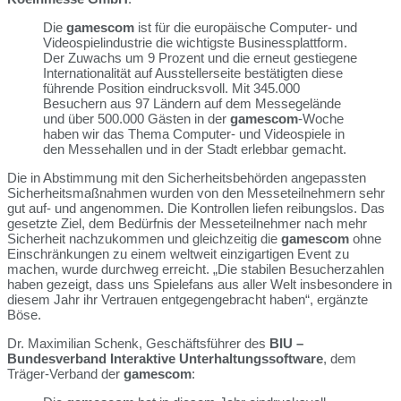
Die
gamescom
ist für die europäische Computer- und
Videospielindustrie die wichtigste Businessplattform.
Der Zuwachs um 9 Prozent und die erneut gestiegene
Internationalität auf Ausstellerseite bestätigten diese
führende Position eindrucksvoll. Mit 345.000
Besuchern aus 97 Ländern auf dem Messegelände
und über 500.000 Gästen in der
gamescom
-Woche
haben wir das Thema Computer- und Videospiele in
den Messehallen und in der Stadt erlebbar gemacht.
Die in Abstimmung mit den Sicherheitsbehörden angepassten
Sicherheitsmaßnahmen wurden von den Messeteilnehmern sehr
gut auf- und angenommen. Die Kontrollen liefen reibungslos. Das
gesetzte Ziel, dem Bedürfnis der Messeteilnehmer nach mehr
Sicherheit nachzukommen und gleichzeitig die
gamescom
ohne
Einschränkungen zu einem weltweit einzigartigen Event zu
machen, wurde durchweg erreicht. „Die stabilen Besucherzahlen
haben gezeigt, dass uns Spielefans aus aller Welt insbesondere in
diesem Jahr ihr Vertrauen entgegengebracht haben“, ergänzte
Böse.
Dr. Maximilian Schenk, Geschäftsführer des
BIU –
Bundesverband Interaktive Unterhaltungssoftware
, dem
Träger-Verband der
gamescom
: