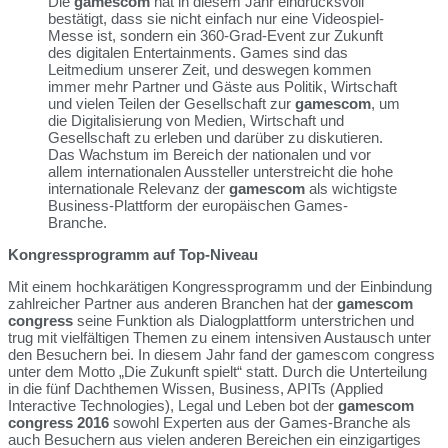
Die
gamescom
hat in diesem Jahr eindrucksvoll
bestätigt, dass sie nicht einfach nur eine Videospiel-
Messe ist, sondern ein 360-Grad-Event zur Zukunft
des digitalen Entertainments. Games sind das
Leitmedium unserer Zeit, und deswegen kommen
immer mehr Partner und Gäste aus Politik, Wirtschaft
und vielen Teilen der Gesellschaft zur
gamescom
, um
die Digitalisierung von Medien, Wirtschaft und
Gesellschaft zu erleben und darüber zu diskutieren.
Das Wachstum im Bereich der nationalen und vor
allem internationalen Aussteller unterstreicht die hohe
internationale Relevanz der
gamescom
als wichtigste
Business-Plattform der europäischen Games-
Branche.
Kongressprogramm auf Top-Niveau
Mit einem hochkarätigen Kongressprogramm und der Einbindung
zahlreicher Partner aus anderen Branchen hat der
gamescom
congress
seine Funktion als Dialogplattform unterstrichen und
trug mit vielfältigen Themen zu einem intensiven Austausch unter
den Besuchern bei. In diesem Jahr fand der gamescom congress
unter dem Motto „Die Zukunft spielt“ statt. Durch die Unterteilung
in die fünf Dachthemen Wissen, Business, APITs (Applied
Interactive Technologies), Legal und Leben bot der
gamescom
congress 2016
sowohl Experten aus der Games-Branche als
auch Besuchern aus vielen anderen Bereichen ein einzigartiges