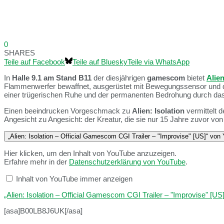
0
SHARES
Teile auf Facebook
Teile auf Bluesky
Teile via WhatsApp
In
Halle 9.1 am Stand B11
der diesjährigen
gamescom
bietet
Alien
Flammenwerfer bewaffnet, ausgerüstet mit Bewegungssensor und der
einer trügerischen Ruhe und der permanenten Bedrohung durch da
Einen beeindrucken Vorgeschmack zu
Alien: Isolation
vermittelt 
Angesicht zu Angesicht: der Kreatur, die sie nur 15 Jahre zuvor von 
„Alien: Isolation – Official Gamescom CGI Trailer – "Improvise" [US]“ vo
Hier klicken, um den Inhalt von YouTube anzuzeigen.
Erfahre mehr in der
Datenschutzerklärung von YouTube
.
Inhalt von YouTube immer anzeigen
„Alien: Isolation – Official Gamescom CGI Trailer – "Improvise" [US]
[asa]B00LB8J6UK[/asa]