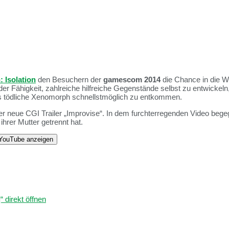
: Isolation
den Besuchern der
gamescom 2014
die Chance in die We
 Fähigkeit, zahlreiche hilfreiche Gegenstände selbst zu entwickeln
s tödliche Xenomorph schnellstmöglich zu entkommen.
der neue CGI Trailer „Improvise“. In dem furchterregenden Video be
ihrer Mutter getrennt hat.
n YouTube anzeigen
“ direkt öffnen