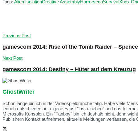
Tags:
Alien Isolation
Creative Assembly
Horror
sega
Survival
Xbox On
Previous Post
gamescom 2014: Rise of the Tomb Raider – Spencer 
Next Post
gamescom 2014: Destiny – Hüter auf dem Kreuzug
GhostWriter
Schon lange bin ich in der Videospielbranche tätig. Habe viele Me
jedoch entschieden auf eigene Faust "loszuziehen" und das Intern
Microsofts Konsolen. Ein "Fanboy" bin ich deshalb nicht, denn wich
Publishern Kontakt aufnehmen, aktuelle Meldungen verfassen, die 