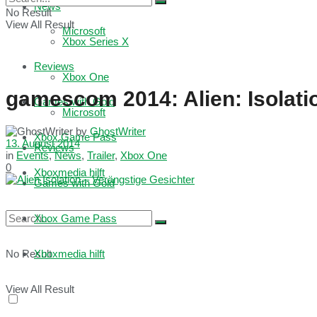
News
No Result
View All Result
Microsoft
Xbox Series X
Reviews
Xbox One
gamescom 2014: Alien: Isolatio
Games with Gold
Microsoft
by
GhostWriter
Xbox Game Pass
13. August 2014
Reviews
in
Events
,
News
,
Trailer
,
Xbox One
0
Xboxmedia hilft
Games with Gold
Xbox Game Pass
No Result
Xboxmedia hilft
View All Result