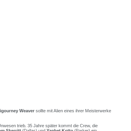
igourney Weaver
sollte mit Alien eines ihrer Meisterwerke
Unwesen trieb. 35 Jahre später kommt die Crew, die
om Skerritt
(Dallas) und
Yaphet Kotto
(Parker) ein