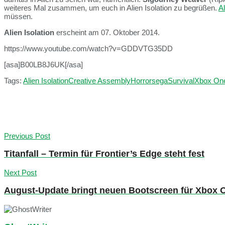
weiteres Mal zusammen, um euch in Alien Isolation zu begrüßen.
Al
müssen.
Alien Isolation
erscheint am 07. Oktober 2014.
https://www.youtube.com/watch?v=GDDVTG35DD
[asa]B00LB8J6UK[/asa]
Tags:
Alien Isolation
Creative Assembly
Horror
sega
Survival
Xbox On
Previous Post
Titanfall – Termin für Frontier’s Edge steht fest
Next Post
August-Update bringt neuen Bootscreen für Xbox 