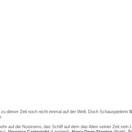
zu dieser Zeit noch nicht einmal auf der Welt. Doch Schauspielerin
S
n.
hr auf die Nostromo, das Schiff auf dem das Alien seiner Zeit sein 
ey),
Veronica Cartwright
(Lambert),
Harry Dean Stanton
(Brett),
T