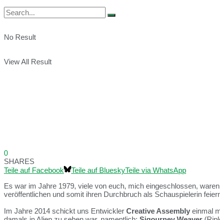
No Result
View All Result
0
SHARES
Teile auf Facebook
Teile auf Bluesky
Teile via WhatsApp
Es war im Jahre 1979, viele von euch, mich eingeschlossen, waren 
veröffentlichen und somit ihren Durchbruch als Schauspielerin feier
Im Jahre 2014 schickt uns Entwickler
Creative Assembly
einmal me
damals in Alien zu sehen war, namentlich:
Sigourney Weaver
(Ripl