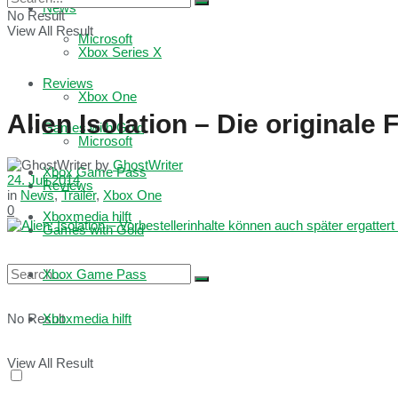
News
No Result
View All Result
Microsoft
Xbox Series X
Reviews
Xbox One
Alien Isolation – Die originale
Games with Gold
Microsoft
by
GhostWriter
Xbox Game Pass
24. Juli 2014
Reviews
in
News
,
Trailer
,
Xbox One
0
Xboxmedia hilft
Games with Gold
Xbox Game Pass
No Result
Xboxmedia hilft
View All Result