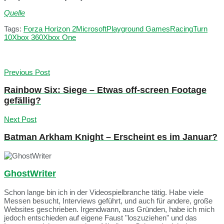
Quelle
Tags:
Forza Horizon 2
Microsoft
Playground Games
Racing
Turn
10
Xbox 360
Xbox One
Previous Post
Rainbow Six: Siege – Etwas off-screen Footage
gefällig?
Next Post
Batman Arkham Knight – Erscheint es im Januar?
GhostWriter
Schon lange bin ich in der Videospielbranche tätig. Habe viele
Messen besucht, Interviews geführt, und auch für andere, große
Websites geschrieben. Irgendwann, aus Gründen, habe ich mich
jedoch entschieden auf eigene Faust "loszuziehen" und das