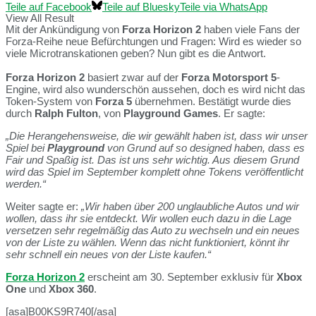
Teile auf Facebook
Teile auf Bluesky
Teile via WhatsApp
View All Result
Mit der Ankündigung von
Forza Horizon 2
haben viele Fans der
Forza-Reihe neue Befürchtungen und Fragen: Wird es wieder so
viele Microtranskationen geben? Nun gibt es die Antwort.
Forza Horizon 2
basiert zwar auf der
Forza Motorsport 5
-
Engine, wird also wunderschön aussehen, doch es wird nicht das
Token-System von
Forza 5
übernehmen. Bestätigt wurde dies
durch
Ralph Fulton
, von
Playground Games
. Er sagte:
„Die Herangehensweise, die wir gewählt haben ist, dass wir unser
Spiel bei
Playground
von Grund auf so designed haben, dass es
Fair und Spaßig ist. Das ist uns sehr wichtig. Aus diesem Grund
wird das Spiel im September komplett ohne Tokens veröffentlicht
werden.“
Weiter sagte er:
„Wir haben über 200 unglaubliche Autos und wir
wollen, dass ihr sie entdeckt. Wir wollen euch dazu in die Lage
versetzen sehr regelmäßig das Auto zu wechseln und ein neues
von der Liste zu wählen. Wenn das nicht funktioniert, könnt ihr
sehr schnell ein neues von der Liste kaufen.“
Forza Horizon 2
erscheint am 30. September exklusiv für
Xbox
One
und
Xbox 360
.
[asa]B00KS9R740[/asa]