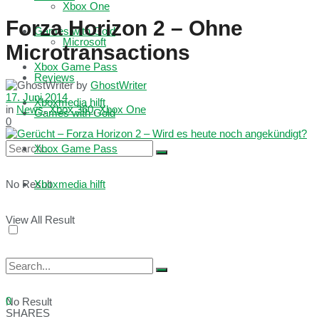
Xbox One
Forza Horizon 2 – Ohne
Games with Gold
Microsoft
Microtransactions
Xbox Game Pass
Reviews
by
GhostWriter
17. Juni 2014
Xboxmedia hilft
in
News
,
Xbox 360
,
Xbox One
Games with Gold
0
Xbox Game Pass
No Result
Xboxmedia hilft
View All Result
0
No Result
SHARES