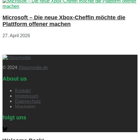
Microsoft – Die neue Xbox-Cheffin möchte die
Plattform offener machen
27. April 2026
© 2024
Xboxmedia.de
About us
Kontakt
Impressum
Datenschutz
Mastodon
folgt uns