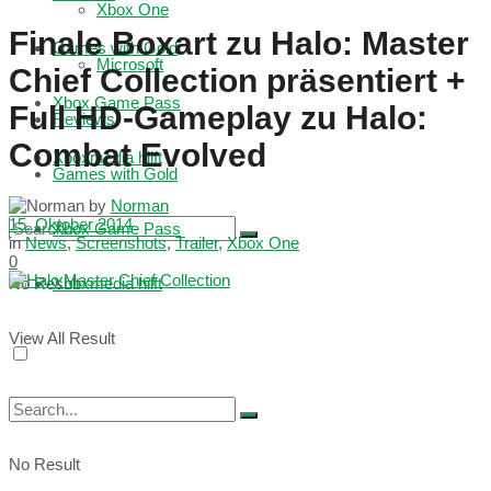
Xbox One
Finale Boxart zu Halo: Master
Games with Gold
Microsoft
Chief Collection präsentiert +
Xbox Game Pass
Full HD-Gameplay zu Halo:
Reviews
Combat Evolved
Xboxmedia hilft
Games with Gold
by
Norman
15. Oktober 2014
Xbox Game Pass
in
News
,
Screenshots
,
Trailer
,
Xbox One
0
No Result
Xboxmedia hilft
View All Result
No Result