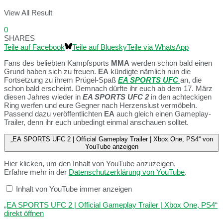
View All Result
0
SHARES
Teile auf Facebook
Teile auf Bluesky
Teile via WhatsApp
Fans des beliebten Kampfsports
MMA
werden schon bald einen
Grund haben sich zu freuen.
EA
kündigte nämlich nun die
Fortsetzung zu ihrem Prügel-Spaß
EA SPORTS UFC
an, die
schon bald erscheint. Demnach dürfte ihr euch ab dem 17. März
diesen Jahres wieder in
EA SPORTS UFC 2
in den achteckigen
Ring werfen und eure Gegner nach Herzenslust vermöbeln.
Passend dazu veröffentlichten
EA
auch gleich einen Gameplay-
Trailer, denn ihr euch unbedingt einmal anschauen solltet.
„EA SPORTS UFC 2 | Official Gameplay Trailer | Xbox One, PS4“ von
YouTube anzeigen
Hier klicken, um den Inhalt von YouTube anzuzeigen.
Erfahre mehr in der
Datenschutzerklärung von YouTube
.
Inhalt von YouTube immer anzeigen
„EA SPORTS UFC 2 | Official Gameplay Trailer | Xbox One, PS4“
direkt öffnen