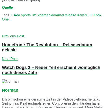
Quelle
Tags:
EA
ea sports ufc 2
gameplay
mma
Release
Trailer
UFC
Xbox
One
Previous Post
Homefront: The Revolution – Releasedatum
geleakt
Next Post
Watch Dogs 2 – Neuer Teil erscheint womöglich
noch dieses Jahr
Norman
Ich bin schon eine geraume Zeit in der Videospielbranche tätig.
Seit ich als Kind erstmals einen Controller in den Händen halten
konnte, habe ich mich für dieses Thema interessiert. Mein Métier