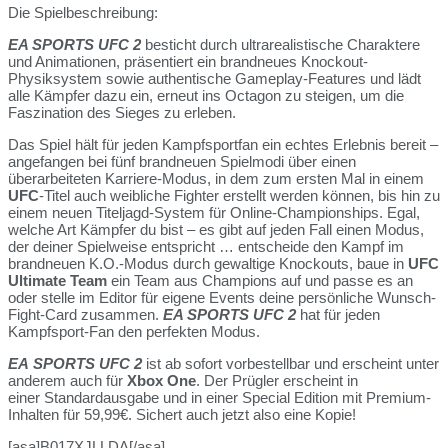
Die Spielbeschreibung:
EA SPORTS UFC 2
besticht durch ultrarealistische Charaktere
und Animationen, präsentiert ein brandneues Knockout-
Physiksystem sowie authentische Gameplay-Features und lädt
alle Kämpfer dazu ein, erneut ins Octagon zu steigen, um die
Faszination des Sieges zu erleben.
Das Spiel hält für jeden Kampfsportfan ein echtes Erlebnis bereit –
angefangen bei fünf brandneuen Spielmodi über einen
überarbeiteten Karriere-Modus, in dem zum ersten Mal in einem
UFC
-Titel auch weibliche Fighter erstellt werden können, bis hin zu
einem neuen Titeljagd-System für Online-Championships. Egal,
welche Art Kämpfer du bist – es gibt auf jeden Fall einen Modus,
der deiner Spielweise entspricht … entscheide den Kampf im
brandneuen K.O.-Modus durch gewaltige Knockouts, baue in
UFC
Ultimate Team
ein Team aus Champions auf und passe es an
oder stelle im Editor für eigene Events deine persönliche Wunsch-
Fight-Card zusammen.
EA SPORTS UFC 2
hat für jeden
Kampfsport-Fan den perfekten Modus.
EA SPORTS UFC 2
ist ab sofort vorbestellbar und erscheint unter
anderem auch für
Xbox One
. Der Prügler erscheint in
einer Standardausgabe und in einer Special Edition mit Premium-
Inhalten für 59,99€. Sichert auch jetzt also eine Kopie!
[asa]B017XJLLDA[/asa]