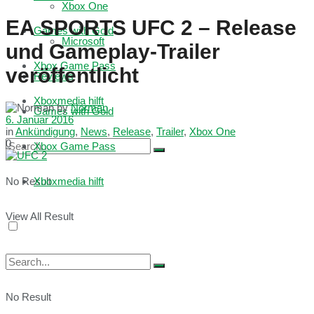
Xbox One
EA SPORTS UFC 2 – Release
Games with Gold
Microsoft
und Gameplay-Trailer
Xbox Game Pass
veröffentlicht
Reviews
Xboxmedia hilft
by
Norman
Games with Gold
6. Januar 2016
in
Ankündigung
,
News
,
Release
,
Trailer
,
Xbox One
0
Xbox Game Pass
No Result
Xboxmedia hilft
View All Result
No Result