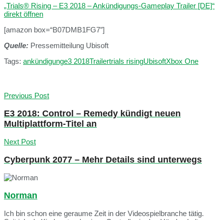
„Trials® Rising – E3 2018 – Ankündigungs-Gameplay Trailer [DE]“
direkt öffnen
[amazon box=“B07DMB1FG7″]
Quelle:
Pressemitteilung Ubisoft
Tags:
ankündigung
e3 2018
Trailer
trials rising
Ubisoft
Xbox One
Previous Post
E3 2018: Control – Remedy kündigt neuen
Multiplattform-Titel an
Next Post
Cyberpunk 2077 – Mehr Details sind unterwegs
Norman
Ich bin schon eine geraume Zeit in der Videospielbranche tätig.