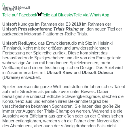
8
View All Result
SHARES
Teile auf Facebook
Teile auf Bluesky
Teile via WhatsApp
Ubisoft
kündigte im Rahmen der
E3 2018
im Rahmen der
Ubisoft Pressekonferenz
Trials Rising
an, den neuen Titel der
packenden Motorrad-Plattformer-Reihe Trials.
Ubisoft RedLynx
, das Entwicklerstudio mit Sitz in Helsinki
(Finnland), kehrt mit der größten und unwiderstehlichsten
Fortsetzung der Spielreihe zurück. Diese kombiniert das
herausfordernde Spielgeschehen und die von den Fans geliebte
wahnwitzige Action mit brandneuen Spielelementen, mehr
Wettkampf und einem frischen optischen Design. Das Spiel wird
in Zusammenarbeit mit
Ubisoft Kiew
und
Ubisoft Odessa
(Ukraine) entwickelt.
Spieler bereisen die ganze Welt und stellen ihr fahrerisches Talent
auf mehr Strecken als jemals zuvor unter Beweis. Dabei
bewältigen sie unterschiedliche Schwierigkeitsgrade, stechen die
Konkurrenz aus und erhöhen ihren Bekanntheitsgrad bei
verschiedenen bekannten Sponsoren. Sie haben das große Ziel
immer vor Augen: der Trials-Champion werden. Während sie die
Aussicht vom Eiffelturm aus genießen oder an der Chinesischen
Mauer entlangfahren, werden sich die Fahrer dem Nervenkitzel
des Abenteuers, aber auch der ständig drohenden Fails nicht