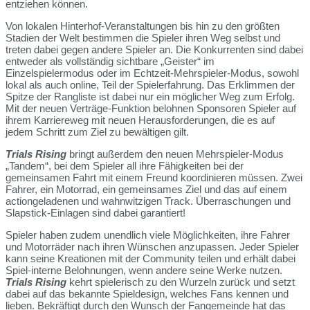
entziehen können.
Von lokalen Hinterhof-Veranstaltungen bis hin zu den größten
Stadien der Welt bestimmen die Spieler ihren Weg selbst und
treten dabei gegen andere Spieler an. Die Konkurrenten sind dabei
entweder als vollständig sichtbare „Geister“ im
Einzelspielermodus oder im Echtzeit-Mehrspieler-Modus, sowohl
lokal als auch online, Teil der Spielerfahrung. Das Erklimmen der
Spitze der Rangliste ist dabei nur ein möglicher Weg zum Erfolg.
Mit der neuen Verträge-Funktion belohnen Sponsoren Spieler auf
ihrem Karriereweg mit neuen Herausforderungen, die es auf
jedem Schritt zum Ziel zu bewältigen gilt.
Trials Rising
bringt außerdem den neuen Mehrspieler-Modus
„Tandem“, bei dem Spieler all ihre Fähigkeiten bei der
gemeinsamen Fahrt mit einem Freund koordinieren müssen. Zwei
Fahrer, ein Motorrad, ein gemeinsames Ziel und das auf einem
actiongeladenen und wahnwitzigen Track. Überraschungen und
Slapstick-Einlagen sind dabei garantiert!
Spieler haben zudem unendlich viele Möglichkeiten, ihre Fahrer
und Motorräder nach ihren Wünschen anzupassen. Jeder Spieler
kann seine Kreationen mit der Community teilen und erhält dabei
Spiel-interne Belohnungen, wenn andere seine Werke nutzen.
Trials Rising
kehrt spielerisch zu den Wurzeln zurück und setzt
dabei auf das bekannte Spieldesign, welches Fans kennen und
lieben. Bekräftigt durch den Wunsch der Fangemeinde hat das