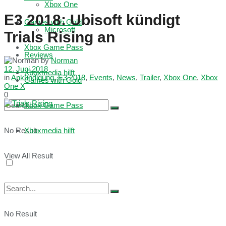
Xbox One
E3 2018: Ubisoft kündigt
Games with Gold
Microsoft
Trials Rising an
Xbox Game Pass
Reviews
by
Norman
12. Juni 2018
Xboxmedia hilft
in
Ankündigung
,
E3 2018
,
Events
,
News
,
Trailer
,
Xbox One
,
Xbox
Games with Gold
One X
0
Xbox Game Pass
No Result
Xboxmedia hilft
View All Result
No Result