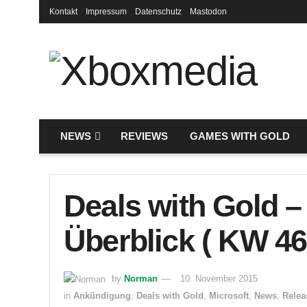
Kontakt
Impressum
Datenschutz
Mastodon
NEWS
REVIEWS
GAMES WITH GOLD
Deals with Gold –
Überblick ( KW 46
by
Norman
10. November 2015
in
Ankündigung
,
Deals with Gold
,
Microsoft
,
News
,
Relea