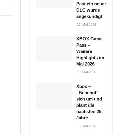
Past ein neuer
DLC wurde
angekündigt
27. MAI 2026
XBOX Game
Pass –
Weitere
Highlights im
Mai 2026
19. MAI 2026
Xbox –
„Benennt“
sich um und
plant die
nächsten 25
Jahre
19. MAI 2026