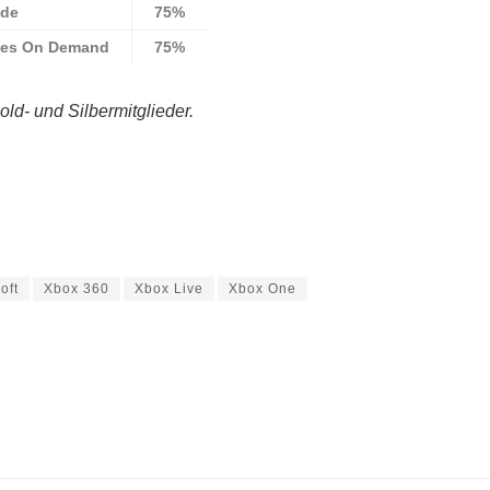
ade
75%
es On Demand
75%
old- und Silbermitglieder.
oft
Xbox 360
Xbox Live
Xbox One