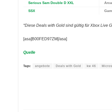
Serious Sam Double D XXL
Arc
SSX
Gam
*Diese Deals with Gold sind gültig für Xbox Live G
[asa]B00FED97ZM[/asa]
Quelle
Tags:
angebote
Deals with Gold
kw 46
Micros