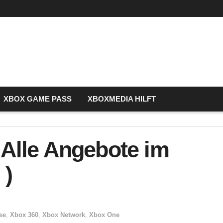
XBOX GAME PASS
XBOXMEDIA HILFT
 Alle Angebote im
 )
se
,
Xbox 360
,
Xbox Network
,
Xbox One