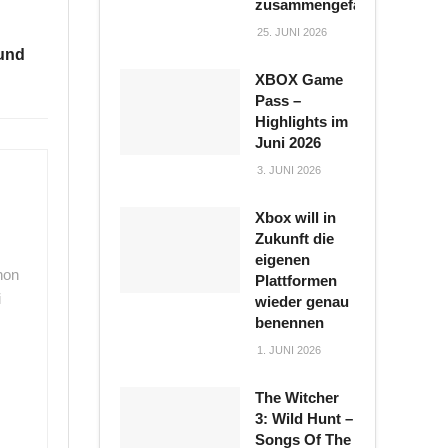
zusammengefasst
25. JUNI 2026
 und
XBOX Game
Pass –
Highlights im
Juni 2026
3. JUNI 2026
Xbox will in
Zukunft die
eigenen
hon
Plattformen
i
wieder genau
benennen
1. JUNI 2026
The Witcher
3: Wild Hunt –
Songs Of The