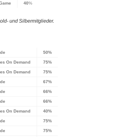
 Game
40
%
old- und Silbermitglieder.
ade
50%
es On Demand
75%
es On Demand
75%
ade
67%
ade
66%
ade
66%
es On Demand
40%
ade
75%
ade
75%