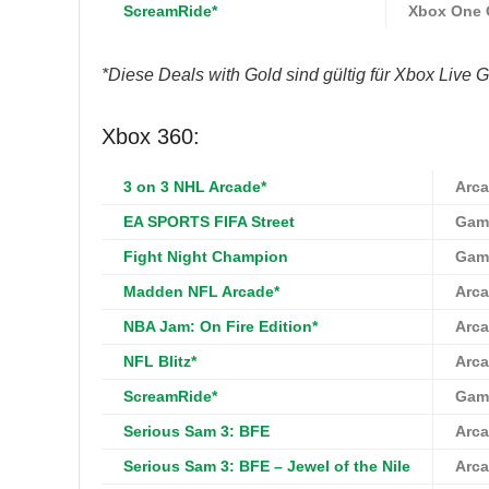
ScreamRide*
Xbox One
*Diese Deals with Gold sind gültig für Xbox Live G
Xbox 360:
3 on 3 NHL Arcade*
Arc
EA SPORTS FIFA Street
Gam
Fight Night Champion
Gam
Madden NFL Arcade*
Arc
NBA Jam: On Fire Edition*
Arc
NFL Blitz*
Arc
ScreamRide*
Gam
Serious Sam 3: BFE
Arc
Serious Sam 3: BFE – Jewel of the Nile
Arc