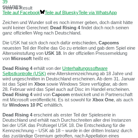
39
SHARES
View All Result
Teile auf Facebook
Teile auf Bluesky
Teile via WhatsApp
Zeichen und Wunder soll es noch immer geben, doch damit hätte
wohl keiner Gerechnet:
Dead Rising 4
findet doch noch seinen
ganz offiziellen Weg nach Deutschland.
Die USK hat sich doch noch dafür entschieden,
Capcoms
neuesten Teil der Reihe das Go zu erteilen und gab dem Spiel eine
Alterseinstufung von
USK 18
. In der offiziellen Pressemeldung
von
Microsoft
heißt es:
Dead Rising 4
erhält von der
Unterhaltungssoftware
Selbstkontrolle (USK)
eine Alterskennzeichnung ab 18 Jahre und
wird ungeschnitten in Deutschland erscheinen. Ab dem 31. Januar
ist das Spiel im
Xbox
sowie Windows Store verfügbar, ab dem
28. Februar wird das Spiel auch auf Disc im Handel erscheinen.
Dead Rising 4
wird von
Capcom
entwickelt und in Partnerschaft
mit Microsoft veröffentlicht. Es ist sowohl für
Xbox One
, als auch
für
Windows 10 PC
erhältlich.
Dead Rising 4
erscheint als erster Teil der Spieleserie in
Deutschland und erhält nach Durchschreiten aller drei Instanzen
bei der USK das Prüfsiegel USK 18. Die Entscheidung für die
Kennzeichnung – USK ab 18 – wurde in der dritten Instanz durch
das zuständige Gremium getroffen, nach Appellation eines