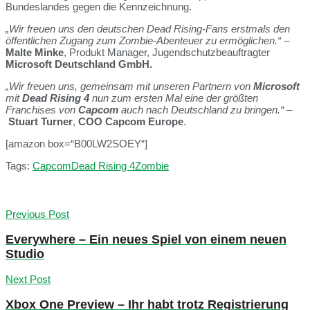
Bundeslandes gegen die Kennzeichnung.
„Wir freuen uns den deutschen Dead Rising-Fans erstmals den
öffentlichen Zugang zum Zombie-Abenteuer zu ermöglichen.“
–
Malte Minke
, Produkt Manager, Jugendschutzbeauftragter
Microsoft Deutschland GmbH.
„Wir freuen uns, gemeinsam mit unseren Partnern von
Microsoft
mit
Dead Rising 4
nun zum ersten Mal eine der größten
Franchises von
Capcom
auch nach Deutschland zu bringen.“ –
Stuart Turner
,
COO Capcom Europe
.
[amazon box=“B00LW2SOEY“]
Tags:
Capcom
Dead Rising 4
Zombie
Previous Post
Everywhere – Ein neues Spiel von einem neuen
Studio
Next Post
Xbox One Preview – Ihr habt trotz Registrierung