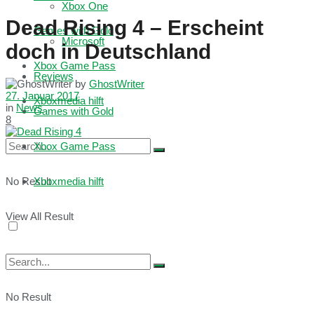
Xbox One
Dead Rising 4 – Erscheint
Games with Gold
Microsoft
doch in Deutschland
Xbox Game Pass
Reviews
by
GhostWriter
27. Januar 2017
Xboxmedia hilft
in
News
Games with Gold
8
Xbox Game Pass
No Result
Xboxmedia hilft
View All Result
No Result