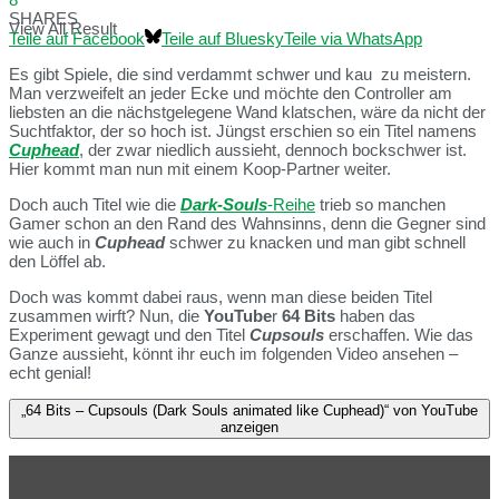
SHARES
View All Result
Teile auf Facebook
Teile auf Bluesky
Teile via WhatsApp
Es gibt Spiele, die sind verdammt schwer und kau zu meistern.
Man verzweifelt an jeder Ecke und möchte den Controller am
liebsten an die nächstgelegene Wand klatschen, wäre da nicht der
Suchtfaktor, der so hoch ist. Jüngst erschien so ein Titel namens
Cuphead
, der zwar niedlich aussieht, dennoch bockschwer ist.
Hier kommt man nun mit einem Koop-Partner weiter.
Doch auch Titel wie die
Dark-Souls
-Reihe
trieb so manchen
Gamer schon an den Rand des Wahnsinns, denn die Gegner sind
wie auch in
Cuphead
schwer zu knacken und man gibt schnell
den Löffel ab.
Doch was kommt dabei raus, wenn man diese beiden Titel
zusammen wirft? Nun, die
YouTube
r
64 Bits
haben das
Experiment gewagt und den Titel
Cupsouls
erschaffen. Wie das
Ganze aussieht, könnt ihr euch im folgenden Video ansehen –
echt genial!
„64 Bits – Cupsouls (Dark Souls animated like Cuphead)“ von YouTube
anzeigen