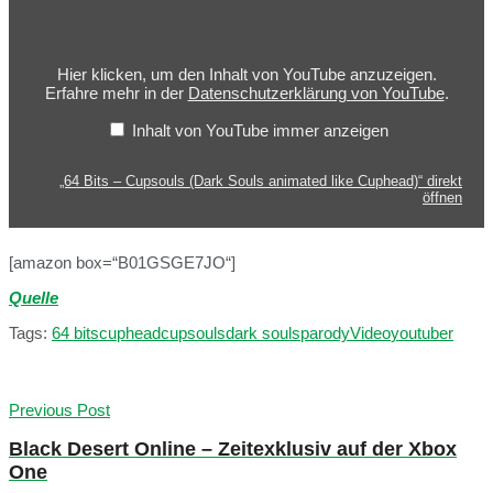
Hier klicken, um den Inhalt von YouTube anzuzeigen.
Erfahre mehr in der
Datenschutzerklärung von YouTube
.
Inhalt von YouTube immer anzeigen
„64 Bits – Cupsouls (Dark Souls animated like Cuphead)“ direkt
öffnen
[amazon box=“B01GSGE7JO“]
Quelle
Tags:
64 bits
cuphead
cupsouls
dark souls
parody
Video
youtuber
Previous Post
Black Desert Online – Zeitexklusiv auf der Xbox
One