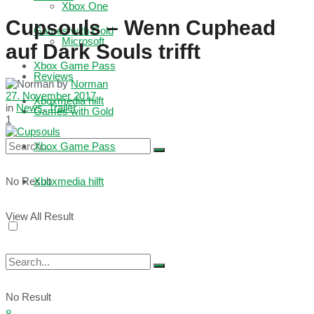
Xbox One
Cupsouls – Wenn Cuphead
Games with Gold
Microsoft
auf Dark Souls trifft
Xbox Game Pass
Reviews
by
Norman
27. November 2017
Xboxmedia hilft
in
News
,
Trailer
Games with Gold
1
Xbox Game Pass
No Result
Xboxmedia hilft
View All Result
No Result
8