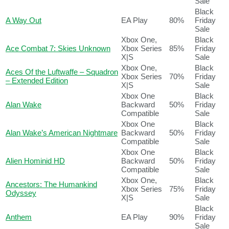
Sale
Black
A Way Out
EA Play
80%
Friday
Sale
Xbox One,
Black
Ace Combat 7: Skies Unknown
Xbox Series
85%
Friday
X|S
Sale
Xbox One,
Black
Aces Of the Luftwaffe – Squadron
Xbox Series
70%
Friday
– Extended Edition
X|S
Sale
Xbox One
Black
Alan Wake
Backward
50%
Friday
Compatible
Sale
Xbox One
Black
Alan Wake’s American Nightmare
Backward
50%
Friday
Compatible
Sale
Xbox One
Black
Alien Hominid HD
Backward
50%
Friday
Compatible
Sale
Xbox One,
Black
Ancestors: The Humankind
Xbox Series
75%
Friday
Odyssey
X|S
Sale
Black
Anthem
EA Play
90%
Friday
Sale