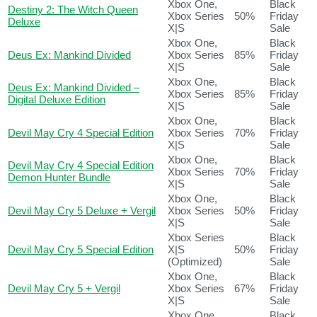
Xbox One,
Black
Destiny 2: The Witch Queen
Xbox Series
50%
Friday
Deluxe
X|S
Sale
Xbox One,
Black
Deus Ex: Mankind Divided
Xbox Series
85%
Friday
X|S
Sale
Xbox One,
Black
Deus Ex: Mankind Divided –
Xbox Series
85%
Friday
Digital Deluxe Edition
X|S
Sale
Xbox One,
Black
Devil May Cry 4 Special Edition
Xbox Series
70%
Friday
X|S
Sale
Xbox One,
Black
Devil May Cry 4 Special Edition
Xbox Series
70%
Friday
Demon Hunter Bundle
X|S
Sale
Xbox One,
Black
Devil May Cry 5 Deluxe + Vergil
Xbox Series
50%
Friday
X|S
Sale
Xbox Series
Black
Devil May Cry 5 Special Edition
X|S
50%
Friday
(Optimized)
Sale
Xbox One,
Black
Devil May Cry 5 + Vergil
Xbox Series
67%
Friday
X|S
Sale
Xbox One,
Black