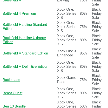
Battlefield 4
EA Play
75%
Friday
Sale
Xbox One,
Black
Battlefield 4 Premium
Xbox Series
80%
Friday
X|S
Sale
Xbox One,
Black
Battlefield Hardline Standard
Xbox Series
75%
Friday
Edition
X|S
Sale
Xbox One,
Black
Battlefield Hardline Ultimate
Xbox Series
80%
Friday
Edition
X|S
Sale
Black
Xbox One X
Battlefield V Standard Edition
85%
Friday
Enhanced
Sale
Xbox One,
Black
Battlefield V Definitive Edition
Xbox Series
80%
Friday
X|S
Sale
Black
Xbox Game
Battletoads
75%
Friday
Pass
Sale
Xbox One,
Black
Beast Quest
Xbox Series
90%
Friday
X|S
Sale
Xbox One,
Black
Ben 10 Bundle
Xbox Series
50%
Friday