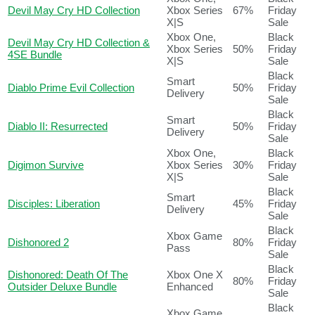
Devil May Cry HD Collection
Xbox Series
67%
Friday
X|S
Sale
Xbox One,
Black
Devil May Cry HD Collection &
Xbox Series
50%
Friday
4SE Bundle
X|S
Sale
Black
Smart
Diablo Prime Evil Collection
50%
Friday
Delivery
Sale
Black
Smart
Diablo II: Resurrected
50%
Friday
Delivery
Sale
Xbox One,
Black
Digimon Survive
Xbox Series
30%
Friday
X|S
Sale
Black
Smart
Disciples: Liberation
45%
Friday
Delivery
Sale
Black
Xbox Game
Dishonored 2
80%
Friday
Pass
Sale
Black
Dishonored: Death Of The
Xbox One X
80%
Friday
Outsider Deluxe Bundle
Enhanced
Sale
Black
Xbox Game