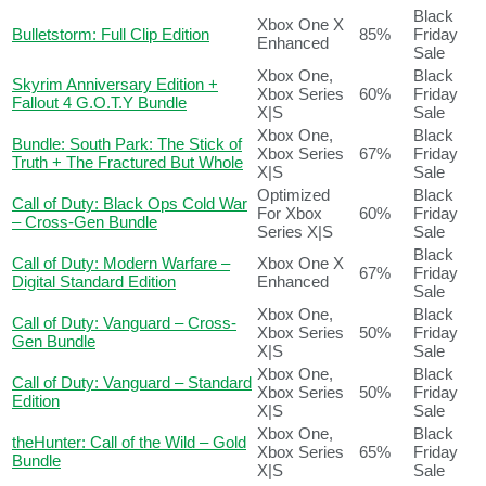
Black
Xbox One X
Bulletstorm: Full Clip Edition
85%
Friday
Enhanced
Sale
Xbox One,
Black
Skyrim Anniversary Edition +
Xbox Series
60%
Friday
Fallout 4 G.O.T.Y Bundle
X|S
Sale
Xbox One,
Black
Bundle: South Park: The Stick of
Xbox Series
67%
Friday
Truth + The Fractured But Whole
X|S
Sale
Optimized
Black
Call of Duty: Black Ops Cold War
For Xbox
60%
Friday
– Cross-Gen Bundle
Series X|S
Sale
Black
Call of Duty: Modern Warfare –
Xbox One X
67%
Friday
Digital Standard Edition
Enhanced
Sale
Xbox One,
Black
Call of Duty: Vanguard – Cross-
Xbox Series
50%
Friday
Gen Bundle
X|S
Sale
Xbox One,
Black
Call of Duty: Vanguard – Standard
Xbox Series
50%
Friday
Edition
X|S
Sale
Xbox One,
Black
theHunter: Call of the Wild – Gold
Xbox Series
65%
Friday
Bundle
X|S
Sale