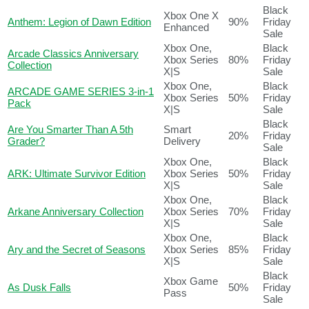
Black
Xbox One X
Anthem: Legion of Dawn Edition
90%
Friday
Enhanced
Sale
Xbox One,
Black
Arcade Classics Anniversary
Xbox Series
80%
Friday
Collection
X|S
Sale
Xbox One,
Black
ARCADE GAME SERIES 3-in-1
Xbox Series
50%
Friday
Pack
X|S
Sale
Black
Are You Smarter Than A 5th
Smart
20%
Friday
Grader?
Delivery
Sale
Xbox One,
Black
ARK: Ultimate Survivor Edition
Xbox Series
50%
Friday
X|S
Sale
Xbox One,
Black
Arkane Anniversary Collection
Xbox Series
70%
Friday
X|S
Sale
Xbox One,
Black
Ary and the Secret of Seasons
Xbox Series
85%
Friday
X|S
Sale
Black
Xbox Game
As Dusk Falls
50%
Friday
Pass
Sale