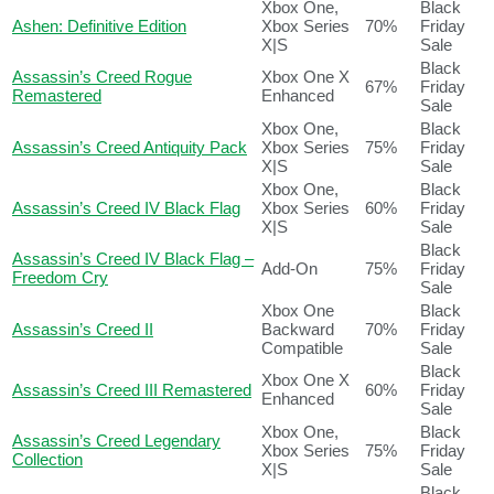
Xbox One,
Black
Ashen: Definitive Edition
Xbox Series
70%
Friday
X|S
Sale
Black
Assassin’s Creed Rogue
Xbox One X
67%
Friday
Remastered
Enhanced
Sale
Xbox One,
Black
Assassin’s Creed Antiquity Pack
Xbox Series
75%
Friday
X|S
Sale
Xbox One,
Black
Assassin’s Creed IV Black Flag
Xbox Series
60%
Friday
X|S
Sale
Black
Assassin’s Creed IV Black Flag –
Add-On
75%
Friday
Freedom Cry
Sale
Xbox One
Black
Assassin’s Creed II
Backward
70%
Friday
Compatible
Sale
Black
Xbox One X
Assassin’s Creed III Remastered
60%
Friday
Enhanced
Sale
Xbox One,
Black
Assassin’s Creed Legendary
Xbox Series
75%
Friday
Collection
X|S
Sale
Black