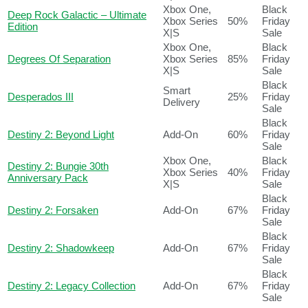
Xbox One,
Black
Deep Rock Galactic – Ultimate
Xbox Series
50%
Friday
Edition
X|S
Sale
Xbox One,
Black
Degrees Of Separation
Xbox Series
85%
Friday
X|S
Sale
Black
Smart
Desperados III
25%
Friday
Delivery
Sale
Black
Destiny 2: Beyond Light
Add-On
60%
Friday
Sale
Xbox One,
Black
Destiny 2: Bungie 30th
Xbox Series
40%
Friday
Anniversary Pack
X|S
Sale
Black
Destiny 2: Forsaken
Add-On
67%
Friday
Sale
Black
Destiny 2: Shadowkeep
Add-On
67%
Friday
Sale
Black
Destiny 2: Legacy Collection
Add-On
67%
Friday
Sale