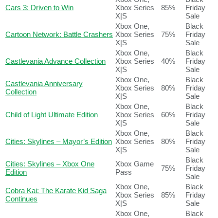
Cars 3: Driven to Win
Xbox Series
85%
Friday
X|S
Sale
Xbox One,
Black
Cartoon Network: Battle Crashers
Xbox Series
75%
Friday
X|S
Sale
Xbox One,
Black
Castlevania Advance Collection
Xbox Series
40%
Friday
X|S
Sale
Xbox One,
Black
Castlevania Anniversary
Xbox Series
80%
Friday
Collection
X|S
Sale
Xbox One,
Black
Child of Light Ultimate Edition
Xbox Series
60%
Friday
X|S
Sale
Xbox One,
Black
Cities: Skylines – Mayor’s Edition
Xbox Series
80%
Friday
X|S
Sale
Black
Cities: Skylines – Xbox One
Xbox Game
75%
Friday
Edition
Pass
Sale
Xbox One,
Black
Cobra Kai: The Karate Kid Saga
Xbox Series
85%
Friday
Continues
X|S
Sale
Xbox One,
Black