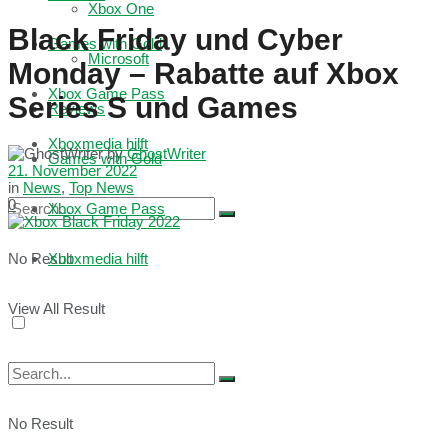
Xbox One
Black Friday und Cyber
Games with Gold
Microsoft
Monday – Rabatte auf Xbox
Xbox Game Pass
Series S und Games
Reviews
Xboxmedia hilft
by
GhostWriter
Games with Gold
21. November 2022
in
News
,
Top News
0
Xbox Game Pass
No Result
Xboxmedia hilft
View All Result
No Result