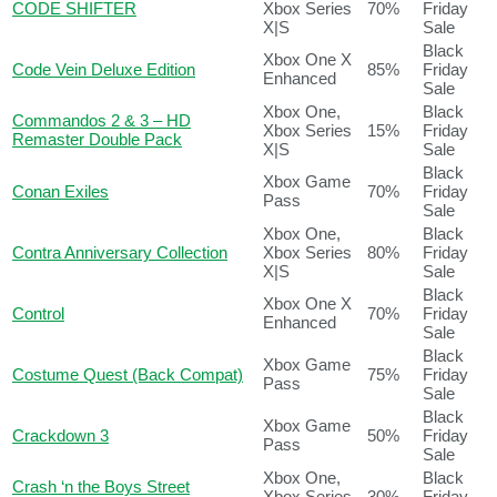
CODE SHIFTER
Xbox Series
70%
Friday
X|S
Sale
Black
Xbox One X
Code Vein Deluxe Edition
85%
Friday
Enhanced
Sale
Xbox One,
Black
Commandos 2 & 3 – HD
Xbox Series
15%
Friday
Remaster Double Pack
X|S
Sale
Black
Xbox Game
Conan Exiles
70%
Friday
Pass
Sale
Xbox One,
Black
Contra Anniversary Collection
Xbox Series
80%
Friday
X|S
Sale
Black
Xbox One X
Control
70%
Friday
Enhanced
Sale
Black
Xbox Game
Costume Quest (Back Compat)
75%
Friday
Pass
Sale
Black
Xbox Game
Crackdown 3
50%
Friday
Pass
Sale
Xbox One,
Black
Crash ‘n the Boys Street
Xbox Series
30%
Friday