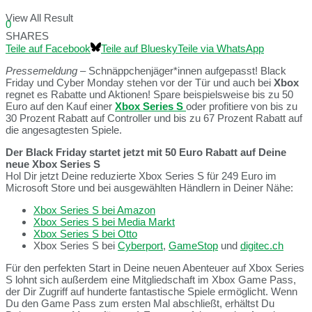
View All Result
0
SHARES
Teile auf Facebook
Teile auf Bluesky
Teile via WhatsApp
Pressemeldung
– Schnäppchenjäger*innen aufgepasst! Black
Friday und Cyber Monday stehen vor der Tür und auch bei
Xbox
regnet es Rabatte und Aktionen! Spare beispielsweise bis zu 50
Euro auf den Kauf einer
Xbox Series S
oder profitiere von bis zu
30 Prozent Rabatt auf Controller und bis zu 67 Prozent Rabatt auf
die angesagtesten Spiele.
Der Black Friday startet jetzt mit 50 Euro Rabatt auf Deine
neue Xbox Series S
Hol Dir jetzt Deine reduzierte Xbox Series S für 249 Euro im
Microsoft Store und bei ausgewählten Händlern in Deiner Nähe:
Xbox Series S bei Amazon
Xbox Series S bei Media Markt
Xbox Series S bei Otto
Xbox Series S bei
Cyberport
,
GameStop
und
digitec.ch
Für den perfekten Start in Deine neuen Abenteuer auf Xbox Series
S lohnt sich außerdem eine Mitgliedschaft im Xbox Game Pass,
der Dir Zugriff auf hunderte fantastische Spiele ermöglicht. Wenn
Du den Game Pass zum ersten Mal abschließt, erhältst Du