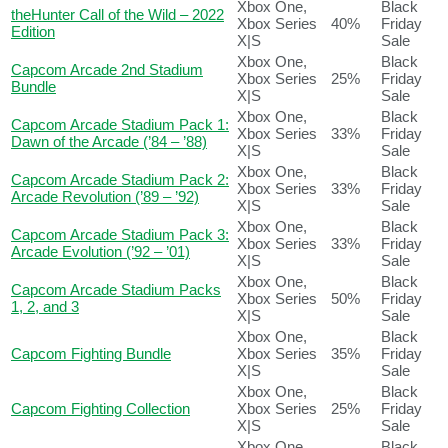
Xbox One,
Black
theHunter Call of the Wild – 2022
Xbox Series
40%
Friday
Edition
X|S
Sale
Xbox One,
Black
Capcom Arcade 2nd Stadium
Xbox Series
25%
Friday
Bundle
X|S
Sale
Xbox One,
Black
Capcom Arcade Stadium Pack 1:
Xbox Series
33%
Friday
Dawn of the Arcade (’84 – ’88)
X|S
Sale
Xbox One,
Black
Capcom Arcade Stadium Pack 2:
Xbox Series
33%
Friday
Arcade Revolution (’89 – ’92)
X|S
Sale
Xbox One,
Black
Capcom Arcade Stadium Pack 3:
Xbox Series
33%
Friday
Arcade Evolution (’92 – ’01)
X|S
Sale
Xbox One,
Black
Capcom Arcade Stadium Packs
Xbox Series
50%
Friday
1, 2, and 3
X|S
Sale
Xbox One,
Black
Capcom Fighting Bundle
Xbox Series
35%
Friday
X|S
Sale
Xbox One,
Black
Capcom Fighting Collection
Xbox Series
25%
Friday
X|S
Sale
Xbox One,
Black