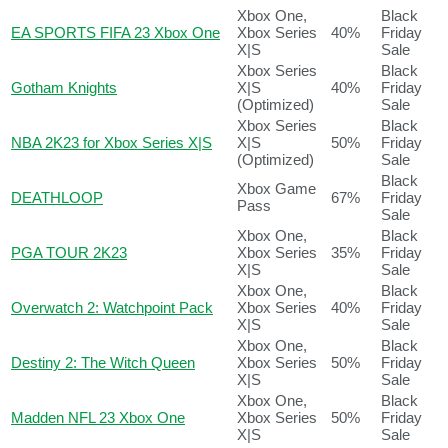
Xbox One,
Black
EA SPORTS FIFA 23 Xbox One
Xbox Series
40%
Friday
X|S
Sale
Xbox Series
Black
Gotham Knights
X|S
40%
Friday
(Optimized)
Sale
Xbox Series
Black
NBA 2K23 for Xbox Series X|S
X|S
50%
Friday
(Optimized)
Sale
Black
Xbox Game
DEATHLOOP
67%
Friday
Pass
Sale
Xbox One,
Black
PGA TOUR 2K23
Xbox Series
35%
Friday
X|S
Sale
Xbox One,
Black
Overwatch 2: Watchpoint Pack
Xbox Series
40%
Friday
X|S
Sale
Xbox One,
Black
Destiny 2: The Witch Queen
Xbox Series
50%
Friday
X|S
Sale
Xbox One,
Black
Madden NFL 23 Xbox One
Xbox Series
50%
Friday
X|S
Sale