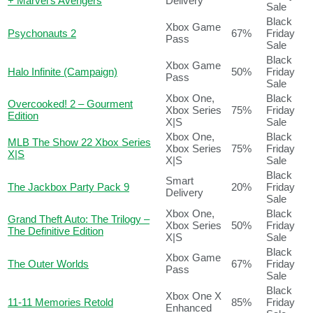
+ Marvel’s Avengers
Delivery
Sale
Black
Xbox Game
Psychonauts 2
67%
Friday
Pass
Sale
Black
Xbox Game
Halo Infinite (Campaign)
50%
Friday
Pass
Sale
Xbox One,
Black
Overcooked! 2 – Gourment
Xbox Series
75%
Friday
Edition
X|S
Sale
Xbox One,
Black
MLB The Show 22 Xbox Series
Xbox Series
75%
Friday
X|S
X|S
Sale
Black
Smart
The Jackbox Party Pack 9
20%
Friday
Delivery
Sale
Xbox One,
Black
Grand Theft Auto: The Trilogy –
Xbox Series
50%
Friday
The Definitive Edition
X|S
Sale
Black
Xbox Game
The Outer Worlds
67%
Friday
Pass
Sale
Black
Xbox One X
11-11 Memories Retold
85%
Friday
Enhanced