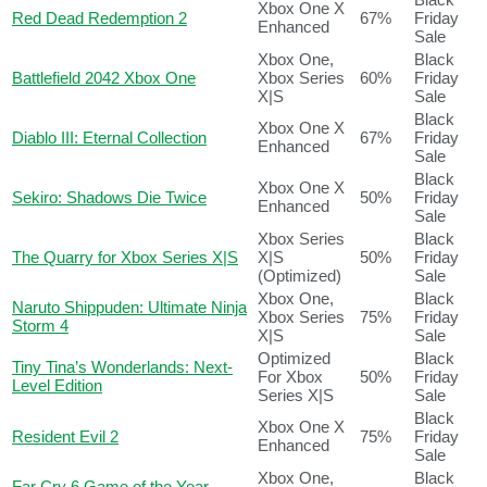
Xbox One X
Red Dead Redemption 2
67%
Friday
Enhanced
Sale
Xbox One,
Black
Battlefield 2042 Xbox One
Xbox Series
60%
Friday
X|S
Sale
Black
Xbox One X
Diablo III: Eternal Collection
67%
Friday
Enhanced
Sale
Black
Xbox One X
Sekiro: Shadows Die Twice
50%
Friday
Enhanced
Sale
Xbox Series
Black
The Quarry for Xbox Series X|S
X|S
50%
Friday
(Optimized)
Sale
Xbox One,
Black
Naruto Shippuden: Ultimate Ninja
Xbox Series
75%
Friday
Storm 4
X|S
Sale
Optimized
Black
Tiny Tina’s Wonderlands: Next-
For Xbox
50%
Friday
Level Edition
Series X|S
Sale
Black
Xbox One X
Resident Evil 2
75%
Friday
Enhanced
Sale
Xbox One,
Black
Far Cry 6 Game of the Year