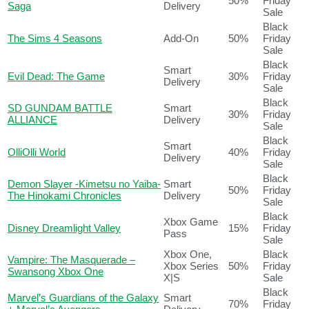
50%
Friday
Saga
Delivery
Sale
Black
The Sims 4 Seasons
Add-On
50%
Friday
Sale
Black
Smart
Evil Dead: The Game
30%
Friday
Delivery
Sale
Black
SD GUNDAM BATTLE
Smart
30%
Friday
ALLIANCE
Delivery
Sale
Black
Smart
OlliOlli World
40%
Friday
Delivery
Sale
Black
Demon Slayer -Kimetsu no Yaiba-
Smart
50%
Friday
The Hinokami Chronicles
Delivery
Sale
Black
Xbox Game
Disney Dreamlight Valley
15%
Friday
Pass
Sale
Xbox One,
Black
Vampire: The Masquerade –
Xbox Series
50%
Friday
Swansong Xbox One
X|S
Sale
Black
Marvel’s Guardians of the Galaxy
Smart
70%
Friday