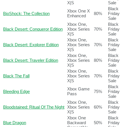
X|S
Sale
Black
Xbox One X
BioShock: The Collection
80%
Friday
Enhanced
Sale
Xbox One,
Black
Black Desert: Conqueror Edition
Xbox Series
70%
Friday
X|S
Sale
Xbox One,
Black
Black Desert: Explorer Edition
Xbox Series
70%
Friday
X|S
Sale
Xbox One,
Black
Black Desert: Traveler Edition
Xbox Series
80%
Friday
X|S
Sale
Xbox One,
Black
Black The Fall
Xbox Series
70%
Friday
X|S
Sale
Black
Xbox Game
Bleeding Edge
75%
Friday
Pass
Sale
Xbox One,
Black
Bloodstained: Ritual Of The Night
Xbox Series
60%
Friday
X|S
Sale
Xbox One
Black
Blue Dragon
Backward
50%
Friday