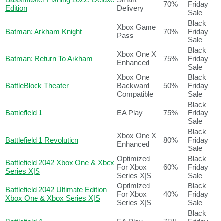
70%
Friday
Edition
Delivery
Sale
Black
Xbox Game
Batman: Arkham Knight
70%
Friday
Pass
Sale
Black
Xbox One X
Batman: Return To Arkham
75%
Friday
Enhanced
Sale
Xbox One
Black
BattleBlock Theater
Backward
50%
Friday
Compatible
Sale
Black
Battlefield 1
EA Play
75%
Friday
Sale
Black
Xbox One X
Battlefield 1 Revolution
80%
Friday
Enhanced
Sale
Optimized
Black
Battlefield 2042 Xbox One & Xbox
For Xbox
60%
Friday
Series X|S
Series X|S
Sale
Optimized
Black
Battlefield 2042 Ultimate Edition
For Xbox
40%
Friday
Xbox One & Xbox Series X|S
Series X|S
Sale
Black