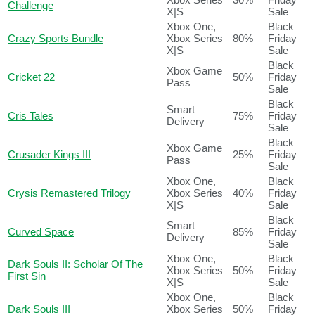
Challenge
X|S
Sale
Xbox One,
Black
Crazy Sports Bundle
Xbox Series
80%
Friday
X|S
Sale
Black
Xbox Game
Cricket 22
50%
Friday
Pass
Sale
Black
Smart
Cris Tales
75%
Friday
Delivery
Sale
Black
Xbox Game
Crusader Kings III
25%
Friday
Pass
Sale
Xbox One,
Black
Crysis Remastered Trilogy
Xbox Series
40%
Friday
X|S
Sale
Black
Smart
Curved Space
85%
Friday
Delivery
Sale
Xbox One,
Black
Dark Souls II: Scholar Of The
Xbox Series
50%
Friday
First Sin
X|S
Sale
Xbox One,
Black
Dark Souls III
Xbox Series
50%
Friday