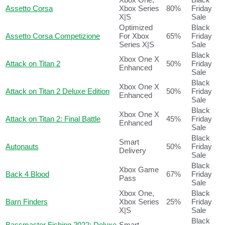
Assetto Corsa
Xbox Series
80%
Friday
X|S
Sale
Optimized
Black
Assetto Corsa Competizione
For Xbox
65%
Friday
Series X|S
Sale
Black
Xbox One X
Attack on Titan 2
50%
Friday
Enhanced
Sale
Black
Xbox One X
Attack on Titan 2 Deluxe Edition
50%
Friday
Enhanced
Sale
Black
Xbox One X
Attack on Titan 2: Final Battle
45%
Friday
Enhanced
Sale
Black
Smart
Autonauts
50%
Friday
Delivery
Sale
Black
Xbox Game
Back 4 Blood
67%
Friday
Pass
Sale
Xbox One,
Black
Barn Finders
Xbox Series
25%
Friday
X|S
Sale
Black
Bassmaster Fishing 2022: Deluxe
Smart