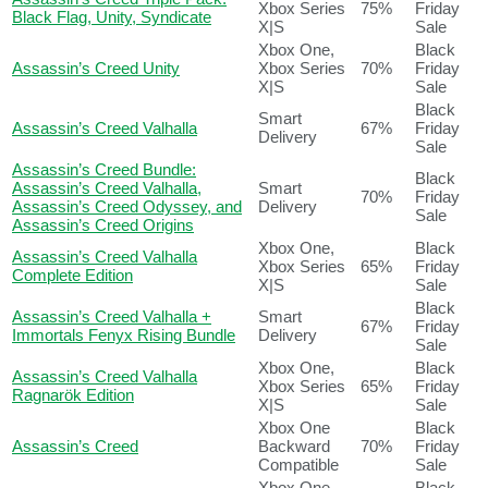
Xbox Series
75%
Friday
Black Flag, Unity, Syndicate
X|S
Sale
Xbox One,
Black
Assassin’s Creed Unity
Xbox Series
70%
Friday
X|S
Sale
Black
Smart
Assassin’s Creed Valhalla
67%
Friday
Delivery
Sale
Assassin’s Creed Bundle:
Black
Assassin’s Creed Valhalla,
Smart
70%
Friday
Assassin’s Creed Odyssey, and
Delivery
Sale
Assassin’s Creed Origins
Xbox One,
Black
Assassin’s Creed Valhalla
Xbox Series
65%
Friday
Complete Edition
X|S
Sale
Black
Assassin’s Creed Valhalla +
Smart
67%
Friday
Immortals Fenyx Rising Bundle
Delivery
Sale
Xbox One,
Black
Assassin’s Creed Valhalla
Xbox Series
65%
Friday
Ragnarök Edition
X|S
Sale
Xbox One
Black
Assassin’s Creed
Backward
70%
Friday
Compatible
Sale
Xbox One,
Black