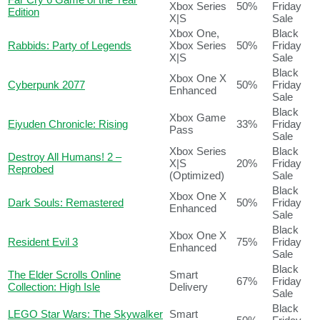
Xbox Series
50%
Friday
Edition
X|S
Sale
Xbox One,
Black
Rabbids: Party of Legends
Xbox Series
50%
Friday
X|S
Sale
Black
Xbox One X
Cyberpunk 2077
50%
Friday
Enhanced
Sale
Black
Xbox Game
Eiyuden Chronicle: Rising
33%
Friday
Pass
Sale
Xbox Series
Black
Destroy All Humans! 2 –
X|S
20%
Friday
Reprobed
(Optimized)
Sale
Black
Xbox One X
Dark Souls: Remastered
50%
Friday
Enhanced
Sale
Black
Xbox One X
Resident Evil 3
75%
Friday
Enhanced
Sale
Black
The Elder Scrolls Online
Smart
67%
Friday
Collection: High Isle
Delivery
Sale
Black
LEGO Star Wars: The Skywalker
Smart