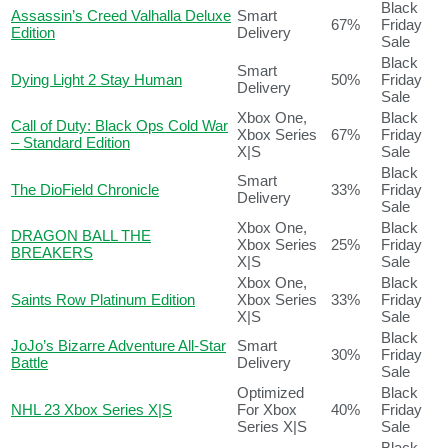
Black
Assassin’s Creed Valhalla Deluxe
Smart
67%
Friday
Edition
Delivery
Sale
Black
Smart
Dying Light 2 Stay Human
50%
Friday
Delivery
Sale
Xbox One,
Black
Call of Duty: Black Ops Cold War
Xbox Series
67%
Friday
– Standard Edition
X|S
Sale
Black
Smart
The DioField Chronicle
33%
Friday
Delivery
Sale
Xbox One,
Black
DRAGON BALL THE
Xbox Series
25%
Friday
BREAKERS
X|S
Sale
Xbox One,
Black
Saints Row Platinum Edition
Xbox Series
33%
Friday
X|S
Sale
Black
JoJo’s Bizarre Adventure All-Star
Smart
30%
Friday
Battle
Delivery
Sale
Optimized
Black
NHL 23 Xbox Series X|S
For Xbox
40%
Friday
Series X|S
Sale
Black