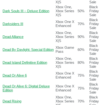
X|S
Sale
Xbox One,
Black
Dark Souls III – Deluxe Edition
Xbox Series
50%
Friday
X|S
Sale
Black
Xbox One X
Darksiders III
70%
Friday
Enhanced
Sale
Xbox One,
Black
Dead Alliance
Xbox Series
90%
Friday
X|S
Sale
Black
Xbox Game
Dead By Daylight: Special Edition
60%
Friday
Pass
Sale
Xbox One,
Black
Dead Island Definitive Edition
Xbox Series
80%
Friday
X|S
Sale
Black
Xbox One X
Dead Or Alive 6
75%
Friday
Enhanced
Sale
Black
Dead Or Alive 6: Digital Deluxe
Xbox One X
75%
Friday
Edition
Enhanced
Sale
Xbox One,
Black
Dead Rising
Xbox Series
70%
Friday