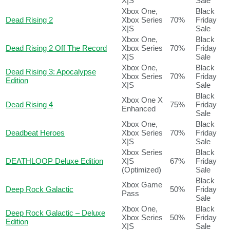
X|S
Sale
Xbox One,
Black
Dead Rising 2
Xbox Series
70%
Friday
X|S
Sale
Xbox One,
Black
Dead Rising 2 Off The Record
Xbox Series
70%
Friday
X|S
Sale
Xbox One,
Black
Dead Rising 3: Apocalypse
Xbox Series
70%
Friday
Edition
X|S
Sale
Black
Xbox One X
Dead Rising 4
75%
Friday
Enhanced
Sale
Xbox One,
Black
Deadbeat Heroes
Xbox Series
70%
Friday
X|S
Sale
Xbox Series
Black
DEATHLOOP Deluxe Edition
X|S
67%
Friday
(Optimized)
Sale
Black
Xbox Game
Deep Rock Galactic
50%
Friday
Pass
Sale
Xbox One,
Black
Deep Rock Galactic – Deluxe
Xbox Series
50%
Friday
Edition
X|S
Sale