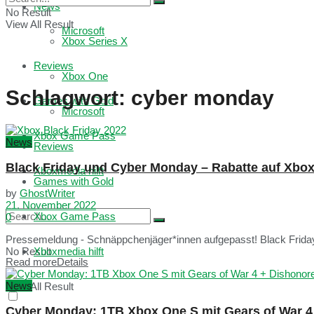
News
No Result
View All Result
Microsoft
Xbox Series X
Reviews
Xbox One
Schlagwort:
cyber monday
Games with Gold
Microsoft
Xbox Game Pass
News
Reviews
Black Friday und Cyber Monday – Rabatte auf Xbo
Xboxmedia hilft
Games with Gold
by
GhostWriter
21. November 2022
Xbox Game Pass
0
Pressemeldung - Schnäppchenjäger*innen aufgepasst! Black Friday
No Result
Xboxmedia hilft
Read more
Details
News
View All Result
Cyber Monday: 1TB Xbox One S mit Gears of War 4 