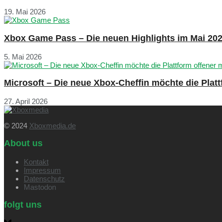
19. Mai 2026
Xbox Game Pass – Die neuen Highlights im Mai 20
5. Mai 2026
Microsoft – Die neue Xbox-Cheffin möchte die Plat
27. April 2026
© 2024
Xboxmedia.de
About us
Kontakt
Impressum
Datenschutz
Mastodon
folgt uns