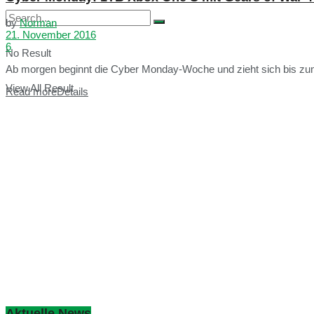
by
Norman
21. November 2016
6
No Result
Ab morgen beginnt die Cyber Monday-Woche und zieht sich bis zum 
View All Result
Read more
Details
Aktuelle News