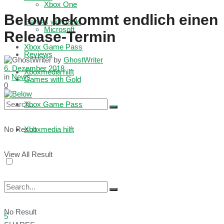
Xbox One
Below bekommt endlich einen
Games with Gold
Microsoft
Release-Termin
Xbox Game Pass
Reviews
by
GhostWriter
6. Dezember 2018
Xboxmedia hilft
in
News
Games with Gold
0
Xbox Game Pass
No Result
Xboxmedia hilft
View All Result
No Result
5