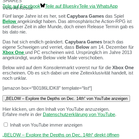
SHARES
Teile auf Facebook
Teile auf Bluesky
Teile via WhatsApp
View All Result
Fünf lange Jahre ist es her, seit
Capybara Games
das Spiel
Below
angekündigt haben. Das atmosphärische Action-RPG ist
seit dieser Zeit in aller Munde, doch einen Release Termin gab es
bis dato nie.
Das hat sich endlich geändert.
Capybara Games
brach das
eigene Schweigen und verriet, dass
Below
am 14. Dezember für
Xbox One
und PC erscheinen wird. Ursprünglich im Jahre 2013
angekündigt, wurde Below viele Male verschoben.
Below wird auf dem Konsolenmarkt vorerst nur für die
Xbox One
erscheinen. Ob es sich dabei um eine Zeitexklusivität handelt, ist
noch unklar.
[amazon box=“B0186LIDK8″ template=“list“]
„BELOW – Explore the Depths on Dec. 14th“ von YouTube anzeigen
Hier klicken, um den Inhalt von YouTube anzuzeigen.
Erfahre mehr in der
Datenschutzerklärung von YouTube
.
Inhalt von YouTube immer anzeigen
„BELOW – Explore the Depths on Dec. 14th“ direkt öffnen