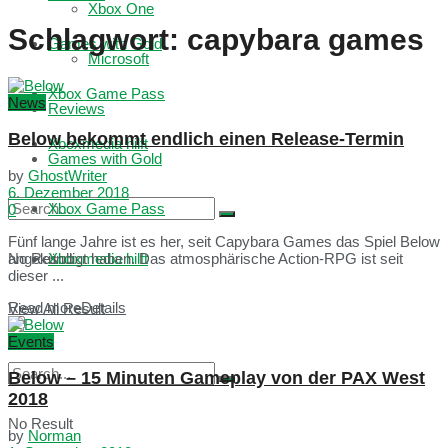
Xbox One
Schlagwort:
capybara games
Games with Gold
Microsoft
Xbox Game Pass
News
Reviews
Below bekommt endlich einen Release-Termin
Xboxmedia hilft
Games with Gold
by
GhostWriter
6. Dezember 2018
Xbox Game Pass
0
Fünf lange Jahre ist es her, seit Capybara Games das Spiel Below
No Result
Xboxmedia hilft
angekündigt haben. Das atmosphärische Action-RPG ist seit
dieser ...
Read more
Details
View All Result
Events
Below – 15 Minuten Gameplay von der PAX West
2018
No Result
by
Norman