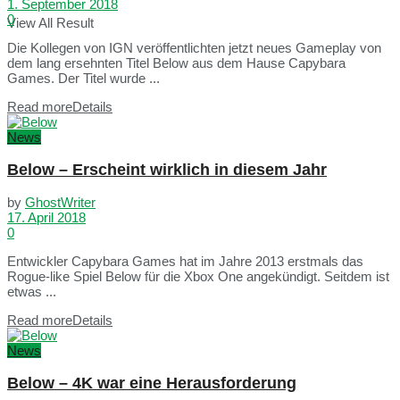
1. September 2018
0
View All Result
Die Kollegen von IGN veröffentlichten jetzt neues Gameplay von
dem lang ersehnten Titel Below aus dem Hause Capybara
Games. Der Titel wurde ...
Read more
Details
News
Below – Erscheint wirklich in diesem Jahr
by
GhostWriter
17. April 2018
0
Entwickler Capybara Games hat im Jahre 2013 erstmals das
Rogue-like Spiel Below für die Xbox One angekündigt. Seitdem ist
etwas ...
Read more
Details
News
Below – 4K war eine Herausforderung