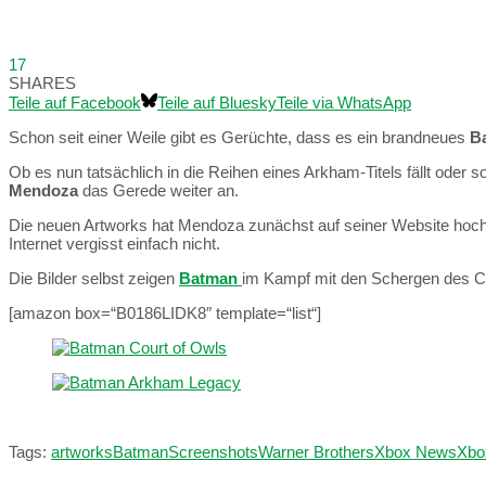
17
SHARES
Teile auf Facebook
Teile auf Bluesky
Teile via WhatsApp
Schon seit einer Weile gibt es Gerüchte, dass es ein brandneues
B
Ob es nun tatsächlich in die Reihen eines Arkham-Titels fällt oder
Mendoza
das Gerede weiter an.
Die neuen Artworks hat Mendoza zunächst auf seiner Website hoch
Internet vergisst einfach nicht.
Die Bilder selbst zeigen
Batman
im Kampf mit den Schergen des Cou
[amazon box=“B0186LIDK8″ template=“list“]
Tags:
artworks
Batman
Screenshots
Warner Brothers
Xbox News
Xbo