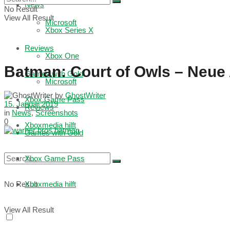
News
No Result
View All Result
Microsoft
Xbox Series X
Reviews
Xbox One
Batman: Court of Owls – Neue
Games with Gold
Microsoft
by
GhostWriter
Xbox Game Pass
15. Januar 2019
Reviews
in
News
,
Screenshots
0
Xboxmedia hilft
Games with Gold
Xbox Game Pass
No Result
Xboxmedia hilft
View All Result