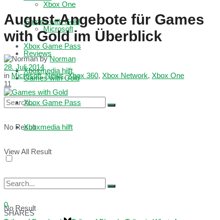
Xbox One
August-Angebote für Games
Games with Gold
Microsoft
with Gold im Überblick
Xbox Game Pass
Reviews
by
Norman
28. Juli 2014
Xboxmedia hilft
in
Microsoft
,
News
,
Xbox 360
,
Xbox Network
,
Xbox One
Games with Gold
11
Xbox Game Pass
No Result
Xboxmedia hilft
View All Result
0
No Result
SHARES