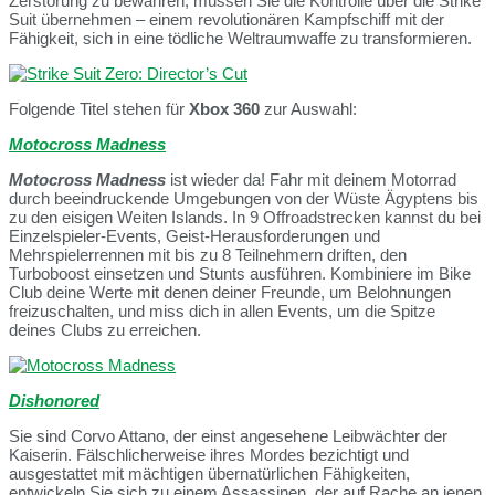
Zerstörung zu bewahren, müssen Sie die Kontrolle über die Strike
Suit übernehmen – einem revolutionären Kampfschiff mit der
Fähigkeit, sich in eine tödliche Weltraumwaffe zu transformieren.
Folgende Titel stehen für
Xbox 360
zur Auswahl:
Motocross Madness
Motocross Madness
ist wieder da! Fahr mit deinem Motorrad
durch beeindruckende Umgebungen von der Wüste Ägyptens bis
zu den eisigen Weiten Islands. In 9 Offroadstrecken kannst du bei
Einzelspieler-Events, Geist-Herausforderungen und
Mehrspielerrennen mit bis zu 8 Teilnehmern driften, den
Turboboost einsetzen und Stunts ausführen. Kombiniere im Bike
Club deine Werte mit denen deiner Freunde, um Belohnungen
freizuschalten, und miss dich in allen Events, um die Spitze
deines Clubs zu erreichen.
Dishonored
Sie sind Corvo Attano, der einst angesehene Leibwächter der
Kaiserin. Fälschlicherweise ihres Mordes bezichtigt und
ausgestattet mit mächtigen übernatürlichen Fähigkeiten,
entwickeln Sie sich zu einem Assassinen, der auf Rache an jenen