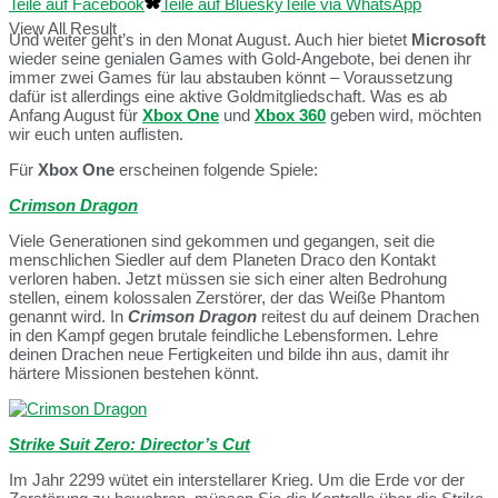
Teile auf Facebook
Teile auf Bluesky
Teile via WhatsApp
View All Result
Und weiter geht’s in den Monat August. Auch hier bietet
Microsoft
wieder seine genialen Games with Gold-Angebote, bei denen ihr
immer zwei Games für lau abstauben könnt – Voraussetzung
dafür ist allerdings eine aktive Goldmitgliedschaft. Was es ab
Anfang August für
Xbox One
und
Xbox 360
geben wird, möchten
wir euch unten auflisten.
Für
Xbox One
erscheinen folgende Spiele:
Crimson Dragon
Viele Generationen sind gekommen und gegangen, seit die
menschlichen Siedler auf dem Planeten Draco den Kontakt
verloren haben. Jetzt müssen sie sich einer alten Bedrohung
stellen, einem kolossalen Zerstörer, der das Weiße Phantom
genannt wird. In
Crimson Dragon
reitest du auf deinem Drachen
in den Kampf gegen brutale feindliche Lebensformen. Lehre
deinen Drachen neue Fertigkeiten und bilde ihn aus, damit ihr
härtere Missionen bestehen könnt.
Strike Suit Zero: Director’s Cut
Im Jahr 2299 wütet ein interstellarer Krieg. Um die Erde vor der