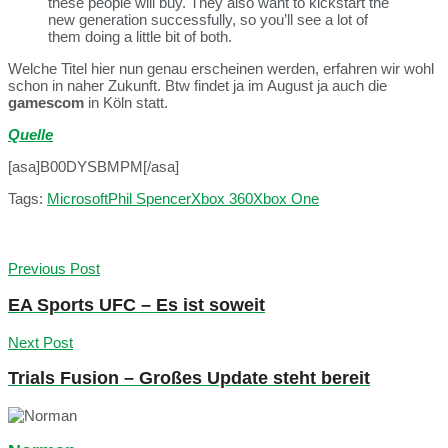
these people will buy. They also want to kickstart the
new generation successfully, so you’ll see a lot of
them doing a little bit of both.
Welche Titel hier nun genau erscheinen werden, erfahren wir wohl
schon in naher Zukunft. Btw findet ja im August ja auch die
gamescom
in Köln statt.
Quelle
[asa]B00DYSBMPM[/asa]
Tags:
Microsoft
Phil Spencer
Xbox 360
Xbox One
Previous Post
EA Sports UFC – Es ist soweit
Next Post
Trials Fusion – Großes Update steht bereit