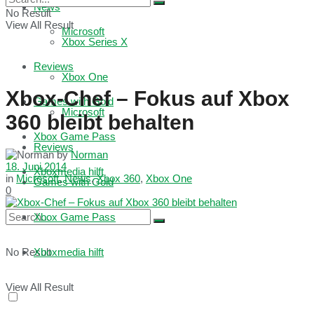
News
No Result
View All Result
Microsoft
Xbox Series X
Reviews
Xbox One
Xbox-Chef – Fokus auf Xbox
Games with Gold
Microsoft
360 bleibt behalten
Xbox Game Pass
Reviews
by
Norman
18. Juni 2014
Xboxmedia hilft
in
Microsoft
,
News
,
Xbox 360
,
Xbox One
Games with Gold
0
Xbox Game Pass
No Result
Xboxmedia hilft
View All Result