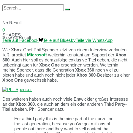
No Result
0
SHARES
View All Result
Teile auf Facebook
Teile auf Bluesky
Teile via WhatsApp
Wie
Xbox
-Chef Phil Spencer jetzt von einem Interview verlauten
ließ, arbeitet
Microsoft
weiterhin konstant am Support der
Xbox
360
. Auch hier soll es demzufolge exklusive Titel geben, die nicht
unbedingt auch für
Xbox One
erscheinen werden. Weiterhin
meinte Spencer, dass die Generation
Xbox 360
noch viel zu
bieten habe und auch noch nicht jeder
Xbox 360
-Besitzer zu einer
Xbox
One
gewechselt habe.
Des weiteren haben auch noch viele Entwickler großes Interesse
an der
Xbox 360
, die auch an dem ein oder anderen Third Party-
Titel arbeiten. Phil Spencer dazu:
For a third party this is the nice part of the curve for
the last generation, because you’ve got millions of
people out there and they want to sell content that